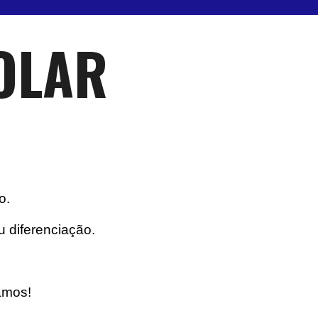
OLAR
o.
 diferenciação.
amos!