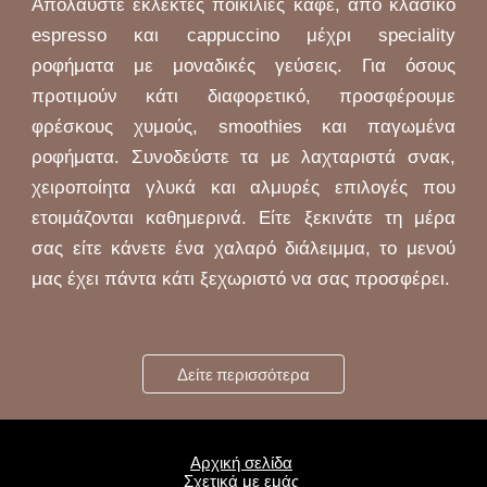
Απολαύστε εκλεκτές ποικιλίες καφέ, από κλασικό
espresso και cappuccino μέχρι speciality
ροφήματα με μοναδικές γεύσεις. Για όσους
προτιμούν κάτι διαφορετικό, προσφέρουμε
φρέσκους χυμούς, smoothies και παγωμένα
ροφήματα. Συνοδεύστε τα με λαχταριστά σνακ,
χειροποίητα γλυκά και αλμυρές επιλογές που
ετοιμάζονται καθημερινά. Είτε ξεκινάτε τη μέρα
σας είτε κάνετε ένα χαλαρό διάλειμμα, το μενού
μας έχει πάντα κάτι ξεχωριστό να σας προσφέρει.
Δείτε περισσότερα
Αρχική σελίδα
Σχετικά με εμάς