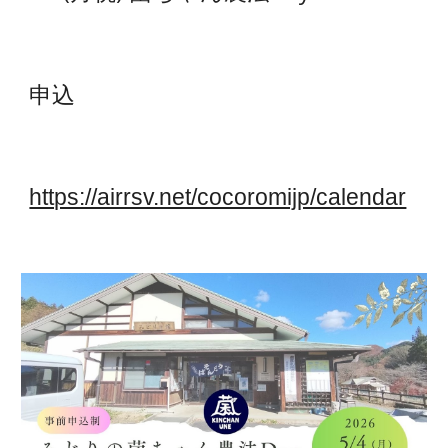
申込
https://airrsv.net/cocoromijp/calendar