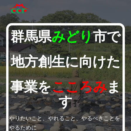
Skip to main content
Skip to navigation
群馬県
みどり
市で
地方創生に向けた
事業を
こころみ
ま
す
やりたいこと、やれること、やるべきことを
やるために