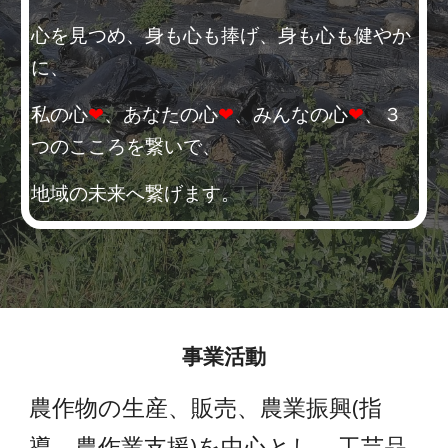
心を見つめ、身も心も捧げ、身も心も健やか
に、
私の心
❤
、あなたの心
❤
、みんなの心
❤
、３
つのこころを繋いで、
地域の未来へ繋げます。
事業活動
農作物の生産、販売、農業振興(指
導、農作業支援)を中心とし、工芸品