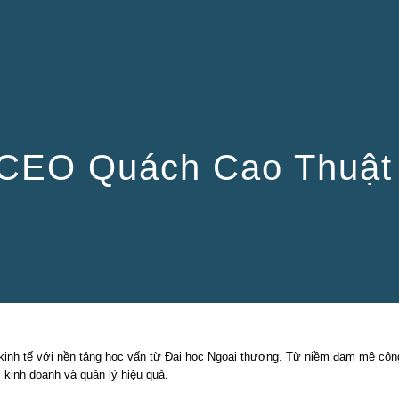
ip to main content
Skip to navigat
CEO Quách Cao Thuậ
kinh tế với nền tảng học vấn từ Đại học Ngoại thương. Từ niềm đam mê công
 kinh doanh và quản lý hiệu quả.