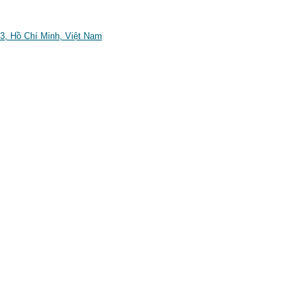
3, Hồ Chí Minh, Việt Nam