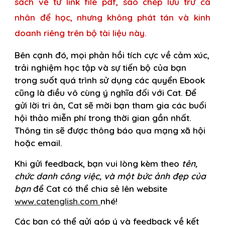
sách về từ link file pdf, sao chép lưu trữ cá
nhân để học, nhưng không phát tán và kinh
doanh riêng trên bộ tài liệu này.
Bên cạnh đó, mọi phản hồi tích cực về cảm xúc,
trải nghiệm học tập và sự tiến bộ của bạn
trong suốt quá trình sử dụng các quyển Ebook
cũng là điều vô cùng ý nghĩa đối với Cat. Để
gửi lời tri ân, Cat sẽ mời bạn tham gia các buổi
hội thảo miễn phí trong thời gian gần nhất.
Thông tin sẽ được thông báo qua mạng xã hội
hoặc email.
Khi gửi feedback, bạn vui lòng kèm theo
tên,
chức danh công việc, và một bức ảnh đẹp của
bạn
để Cat có thể chia sẻ lên website
www.catenglish.com
nhé!
Các bạn có thể gửi góp ý và feedback về kết