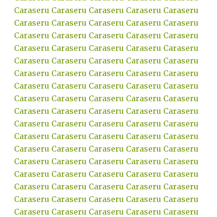
Caraseru
Caraseru
Caraseru
Caraseru
Caraseru
Caraseru
Caraseru
Caraseru
Caraseru
Caraseru
Caraseru
Caraseru
Caraseru
Caraseru
Caraseru
Caraseru
Caraseru
Caraseru
Caraseru
Caraseru
Caraseru
Caraseru
Caraseru
Caraseru
Caraseru
Caraseru
Caraseru
Caraseru
Caraseru
Caraseru
Caraseru
Caraseru
Caraseru
Caraseru
Caraseru
Caraseru
Caraseru
Caraseru
Caraseru
Caraseru
Caraseru
Caraseru
Caraseru
Caraseru
Caraseru
Caraseru
Caraseru
Caraseru
Caraseru
Caraseru
Caraseru
Caraseru
Caraseru
Caraseru
Caraseru
Caraseru
Caraseru
Caraseru
Caraseru
Caraseru
Caraseru
Caraseru
Caraseru
Caraseru
Caraseru
Caraseru
Caraseru
Caraseru
Caraseru
Caraseru
Caraseru
Caraseru
Caraseru
Caraseru
Caraseru
Caraseru
Caraseru
Caraseru
Caraseru
Caraseru
Caraseru
Caraseru
Caraseru
Caraseru
Caraseru