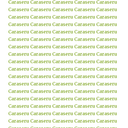
Caraseru
Caraseru
Caraseru
Caraseru
Caraseru
Caraseru
Caraseru
Caraseru
Caraseru
Caraseru
Caraseru
Caraseru
Caraseru
Caraseru
Caraseru
Caraseru
Caraseru
Caraseru
Caraseru
Caraseru
Caraseru
Caraseru
Caraseru
Caraseru
Caraseru
Caraseru
Caraseru
Caraseru
Caraseru
Caraseru
Caraseru
Caraseru
Caraseru
Caraseru
Caraseru
Caraseru
Caraseru
Caraseru
Caraseru
Caraseru
Caraseru
Caraseru
Caraseru
Caraseru
Caraseru
Caraseru
Caraseru
Caraseru
Caraseru
Caraseru
Caraseru
Caraseru
Caraseru
Caraseru
Caraseru
Caraseru
Caraseru
Caraseru
Caraseru
Caraseru
Caraseru
Caraseru
Caraseru
Caraseru
Caraseru
Caraseru
Caraseru
Caraseru
Caraseru
Caraseru
Caraseru
Caraseru
Caraseru
Caraseru
Caraseru
Caraseru
Caraseru
Caraseru
Caraseru
Caraseru
Caraseru
Caraseru
Caraseru
Caraseru
Caraseru