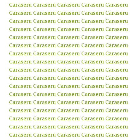
Caraseru
Caraseru
Caraseru
Caraseru
Caraseru
Caraseru
Caraseru
Caraseru
Caraseru
Caraseru
Caraseru
Caraseru
Caraseru
Caraseru
Caraseru
Caraseru
Caraseru
Caraseru
Caraseru
Caraseru
Caraseru
Caraseru
Caraseru
Caraseru
Caraseru
Caraseru
Caraseru
Caraseru
Caraseru
Caraseru
Caraseru
Caraseru
Caraseru
Caraseru
Caraseru
Caraseru
Caraseru
Caraseru
Caraseru
Caraseru
Caraseru
Caraseru
Caraseru
Caraseru
Caraseru
Caraseru
Caraseru
Caraseru
Caraseru
Caraseru
Caraseru
Caraseru
Caraseru
Caraseru
Caraseru
Caraseru
Caraseru
Caraseru
Caraseru
Caraseru
Caraseru
Caraseru
Caraseru
Caraseru
Caraseru
Caraseru
Caraseru
Caraseru
Caraseru
Caraseru
Caraseru
Caraseru
Caraseru
Caraseru
Caraseru
Caraseru
Caraseru
Caraseru
Caraseru
Caraseru
Caraseru
Caraseru
Caraseru
Caraseru
Caraseru