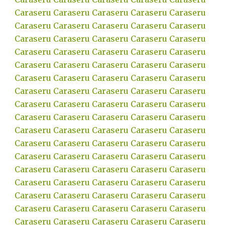
Caraseru
Caraseru
Caraseru
Caraseru
Caraseru
Caraseru
Caraseru
Caraseru
Caraseru
Caraseru
Caraseru
Caraseru
Caraseru
Caraseru
Caraseru
Caraseru
Caraseru
Caraseru
Caraseru
Caraseru
Caraseru
Caraseru
Caraseru
Caraseru
Caraseru
Caraseru
Caraseru
Caraseru
Caraseru
Caraseru
Caraseru
Caraseru
Caraseru
Caraseru
Caraseru
Caraseru
Caraseru
Caraseru
Caraseru
Caraseru
Caraseru
Caraseru
Caraseru
Caraseru
Caraseru
Caraseru
Caraseru
Caraseru
Caraseru
Caraseru
Caraseru
Caraseru
Caraseru
Caraseru
Caraseru
Caraseru
Caraseru
Caraseru
Caraseru
Caraseru
Caraseru
Caraseru
Caraseru
Caraseru
Caraseru
Caraseru
Caraseru
Caraseru
Caraseru
Caraseru
Caraseru
Caraseru
Caraseru
Caraseru
Caraseru
Caraseru
Caraseru
Caraseru
Caraseru
Caraseru
Caraseru
Caraseru
Caraseru
Caraseru
Caraseru