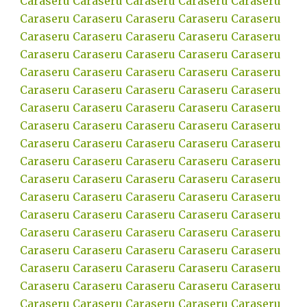
Caraseru
Caraseru
Caraseru
Caraseru
Caraseru
Caraseru
Caraseru
Caraseru
Caraseru
Caraseru
Caraseru
Caraseru
Caraseru
Caraseru
Caraseru
Caraseru
Caraseru
Caraseru
Caraseru
Caraseru
Caraseru
Caraseru
Caraseru
Caraseru
Caraseru
Caraseru
Caraseru
Caraseru
Caraseru
Caraseru
Caraseru
Caraseru
Caraseru
Caraseru
Caraseru
Caraseru
Caraseru
Caraseru
Caraseru
Caraseru
Caraseru
Caraseru
Caraseru
Caraseru
Caraseru
Caraseru
Caraseru
Caraseru
Caraseru
Caraseru
Caraseru
Caraseru
Caraseru
Caraseru
Caraseru
Caraseru
Caraseru
Caraseru
Caraseru
Caraseru
Caraseru
Caraseru
Caraseru
Caraseru
Caraseru
Caraseru
Caraseru
Caraseru
Caraseru
Caraseru
Caraseru
Caraseru
Caraseru
Caraseru
Caraseru
Caraseru
Caraseru
Caraseru
Caraseru
Caraseru
Caraseru
Caraseru
Caraseru
Caraseru
Caraseru
Caraseru
Caraseru
Caraseru
Caraseru
Caraseru