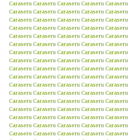
Caraseru
Caraseru
Caraseru
Caraseru
Caraseru
Caraseru
Caraseru
Caraseru
Caraseru
Caraseru
Caraseru
Caraseru
Caraseru
Caraseru
Caraseru
Caraseru
Caraseru
Caraseru
Caraseru
Caraseru
Caraseru
Caraseru
Caraseru
Caraseru
Caraseru
Caraseru
Caraseru
Caraseru
Caraseru
Caraseru
Caraseru
Caraseru
Caraseru
Caraseru
Caraseru
Caraseru
Caraseru
Caraseru
Caraseru
Caraseru
Caraseru
Caraseru
Caraseru
Caraseru
Caraseru
Caraseru
Caraseru
Caraseru
Caraseru
Caraseru
Caraseru
Caraseru
Caraseru
Caraseru
Caraseru
Caraseru
Caraseru
Caraseru
Caraseru
Caraseru
Caraseru
Caraseru
Caraseru
Caraseru
Caraseru
Caraseru
Caraseru
Caraseru
Caraseru
Caraseru
Caraseru
Caraseru
Caraseru
Caraseru
Caraseru
Caraseru
Caraseru
Caraseru
Caraseru
Caraseru
Caraseru
Caraseru
Caraseru
Caraseru
Caraseru