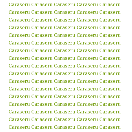
Caraseru
Caraseru
Caraseru
Caraseru
Caraseru
Caraseru
Caraseru
Caraseru
Caraseru
Caraseru
Caraseru
Caraseru
Caraseru
Caraseru
Caraseru
Caraseru
Caraseru
Caraseru
Caraseru
Caraseru
Caraseru
Caraseru
Caraseru
Caraseru
Caraseru
Caraseru
Caraseru
Caraseru
Caraseru
Caraseru
Caraseru
Caraseru
Caraseru
Caraseru
Caraseru
Caraseru
Caraseru
Caraseru
Caraseru
Caraseru
Caraseru
Caraseru
Caraseru
Caraseru
Caraseru
Caraseru
Caraseru
Caraseru
Caraseru
Caraseru
Caraseru
Caraseru
Caraseru
Caraseru
Caraseru
Caraseru
Caraseru
Caraseru
Caraseru
Caraseru
Caraseru
Caraseru
Caraseru
Caraseru
Caraseru
Caraseru
Caraseru
Caraseru
Caraseru
Caraseru
Caraseru
Caraseru
Caraseru
Caraseru
Caraseru
Caraseru
Caraseru
Caraseru
Caraseru
Caraseru
Caraseru
Caraseru
Caraseru
Caraseru
Caraseru