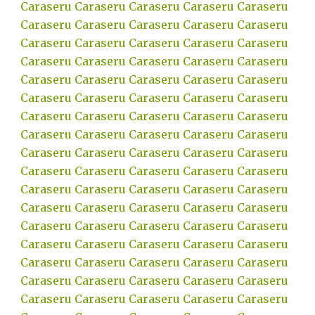
Caraseru
Caraseru
Caraseru
Caraseru
Caraseru
Caraseru
Caraseru
Caraseru
Caraseru
Caraseru
Caraseru
Caraseru
Caraseru
Caraseru
Caraseru
Caraseru
Caraseru
Caraseru
Caraseru
Caraseru
Caraseru
Caraseru
Caraseru
Caraseru
Caraseru
Caraseru
Caraseru
Caraseru
Caraseru
Caraseru
Caraseru
Caraseru
Caraseru
Caraseru
Caraseru
Caraseru
Caraseru
Caraseru
Caraseru
Caraseru
Caraseru
Caraseru
Caraseru
Caraseru
Caraseru
Caraseru
Caraseru
Caraseru
Caraseru
Caraseru
Caraseru
Caraseru
Caraseru
Caraseru
Caraseru
Caraseru
Caraseru
Caraseru
Caraseru
Caraseru
Caraseru
Caraseru
Caraseru
Caraseru
Caraseru
Caraseru
Caraseru
Caraseru
Caraseru
Caraseru
Caraseru
Caraseru
Caraseru
Caraseru
Caraseru
Caraseru
Caraseru
Caraseru
Caraseru
Caraseru
Caraseru
Caraseru
Caraseru
Caraseru
Caraseru