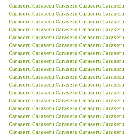
Caraseru
Caraseru
Caraseru
Caraseru
Caraseru
Caraseru
Caraseru
Caraseru
Caraseru
Caraseru
Caraseru
Caraseru
Caraseru
Caraseru
Caraseru
Caraseru
Caraseru
Caraseru
Caraseru
Caraseru
Caraseru
Caraseru
Caraseru
Caraseru
Caraseru
Caraseru
Caraseru
Caraseru
Caraseru
Caraseru
Caraseru
Caraseru
Caraseru
Caraseru
Caraseru
Caraseru
Caraseru
Caraseru
Caraseru
Caraseru
Caraseru
Caraseru
Caraseru
Caraseru
Caraseru
Caraseru
Caraseru
Caraseru
Caraseru
Caraseru
Caraseru
Caraseru
Caraseru
Caraseru
Caraseru
Caraseru
Caraseru
Caraseru
Caraseru
Caraseru
Caraseru
Caraseru
Caraseru
Caraseru
Caraseru
Caraseru
Caraseru
Caraseru
Caraseru
Caraseru
Caraseru
Caraseru
Caraseru
Caraseru
Caraseru
Caraseru
Caraseru
Caraseru
Caraseru
Caraseru
Caraseru
Caraseru
Caraseru
Caraseru
Caraseru