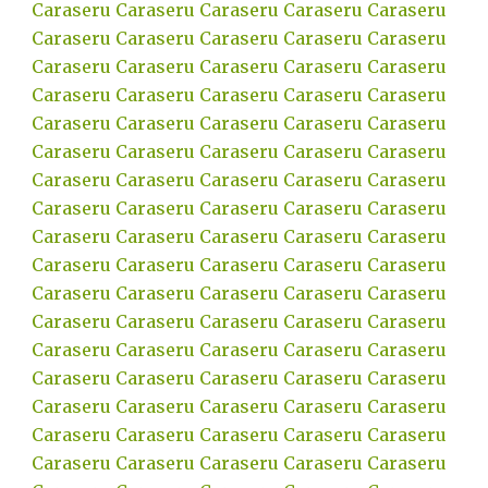
Caraseru
Caraseru
Caraseru
Caraseru
Caraseru
Caraseru
Caraseru
Caraseru
Caraseru
Caraseru
Caraseru
Caraseru
Caraseru
Caraseru
Caraseru
Caraseru
Caraseru
Caraseru
Caraseru
Caraseru
Caraseru
Caraseru
Caraseru
Caraseru
Caraseru
Caraseru
Caraseru
Caraseru
Caraseru
Caraseru
Caraseru
Caraseru
Caraseru
Caraseru
Caraseru
Caraseru
Caraseru
Caraseru
Caraseru
Caraseru
Caraseru
Caraseru
Caraseru
Caraseru
Caraseru
Caraseru
Caraseru
Caraseru
Caraseru
Caraseru
Caraseru
Caraseru
Caraseru
Caraseru
Caraseru
Caraseru
Caraseru
Caraseru
Caraseru
Caraseru
Caraseru
Caraseru
Caraseru
Caraseru
Caraseru
Caraseru
Caraseru
Caraseru
Caraseru
Caraseru
Caraseru
Caraseru
Caraseru
Caraseru
Caraseru
Caraseru
Caraseru
Caraseru
Caraseru
Caraseru
Caraseru
Caraseru
Caraseru
Caraseru
Caraseru