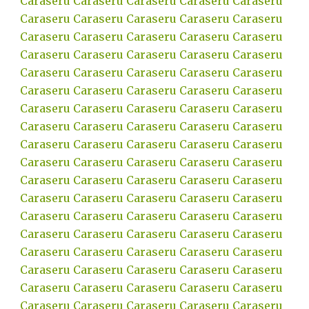
Caraseru
Caraseru
Caraseru
Caraseru
Caraseru
Caraseru
Caraseru
Caraseru
Caraseru
Caraseru
Caraseru
Caraseru
Caraseru
Caraseru
Caraseru
Caraseru
Caraseru
Caraseru
Caraseru
Caraseru
Caraseru
Caraseru
Caraseru
Caraseru
Caraseru
Caraseru
Caraseru
Caraseru
Caraseru
Caraseru
Caraseru
Caraseru
Caraseru
Caraseru
Caraseru
Caraseru
Caraseru
Caraseru
Caraseru
Caraseru
Caraseru
Caraseru
Caraseru
Caraseru
Caraseru
Caraseru
Caraseru
Caraseru
Caraseru
Caraseru
Caraseru
Caraseru
Caraseru
Caraseru
Caraseru
Caraseru
Caraseru
Caraseru
Caraseru
Caraseru
Caraseru
Caraseru
Caraseru
Caraseru
Caraseru
Caraseru
Caraseru
Caraseru
Caraseru
Caraseru
Caraseru
Caraseru
Caraseru
Caraseru
Caraseru
Caraseru
Caraseru
Caraseru
Caraseru
Caraseru
Caraseru
Caraseru
Caraseru
Caraseru
Caraseru
Caraseru
Caraseru
Caraseru
Caraseru
Caraseru