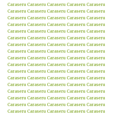
Caraseru
Caraseru
Caraseru
Caraseru
Caraseru
Caraseru
Caraseru
Caraseru
Caraseru
Caraseru
Caraseru
Caraseru
Caraseru
Caraseru
Caraseru
Caraseru
Caraseru
Caraseru
Caraseru
Caraseru
Caraseru
Caraseru
Caraseru
Caraseru
Caraseru
Caraseru
Caraseru
Caraseru
Caraseru
Caraseru
Caraseru
Caraseru
Caraseru
Caraseru
Caraseru
Caraseru
Caraseru
Caraseru
Caraseru
Caraseru
Caraseru
Caraseru
Caraseru
Caraseru
Caraseru
Caraseru
Caraseru
Caraseru
Caraseru
Caraseru
Caraseru
Caraseru
Caraseru
Caraseru
Caraseru
Caraseru
Caraseru
Caraseru
Caraseru
Caraseru
Caraseru
Caraseru
Caraseru
Caraseru
Caraseru
Caraseru
Caraseru
Caraseru
Caraseru
Caraseru
Caraseru
Caraseru
Caraseru
Caraseru
Caraseru
Caraseru
Caraseru
Caraseru
Caraseru
Caraseru
Caraseru
Caraseru
Caraseru
Caraseru
Caraseru