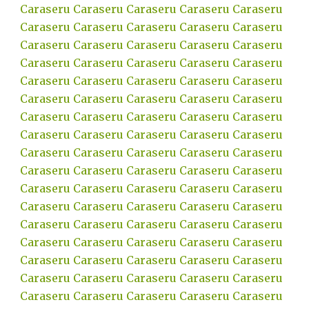
Caraseru
Caraseru
Caraseru
Caraseru
Caraseru
Caraseru
Caraseru
Caraseru
Caraseru
Caraseru
Caraseru
Caraseru
Caraseru
Caraseru
Caraseru
Caraseru
Caraseru
Caraseru
Caraseru
Caraseru
Caraseru
Caraseru
Caraseru
Caraseru
Caraseru
Caraseru
Caraseru
Caraseru
Caraseru
Caraseru
Caraseru
Caraseru
Caraseru
Caraseru
Caraseru
Caraseru
Caraseru
Caraseru
Caraseru
Caraseru
Caraseru
Caraseru
Caraseru
Caraseru
Caraseru
Caraseru
Caraseru
Caraseru
Caraseru
Caraseru
Caraseru
Caraseru
Caraseru
Caraseru
Caraseru
Caraseru
Caraseru
Caraseru
Caraseru
Caraseru
Caraseru
Caraseru
Caraseru
Caraseru
Caraseru
Caraseru
Caraseru
Caraseru
Caraseru
Caraseru
Caraseru
Caraseru
Caraseru
Caraseru
Caraseru
Caraseru
Caraseru
Caraseru
Caraseru
Caraseru
Caraseru
Caraseru
Caraseru
Caraseru
Caraseru