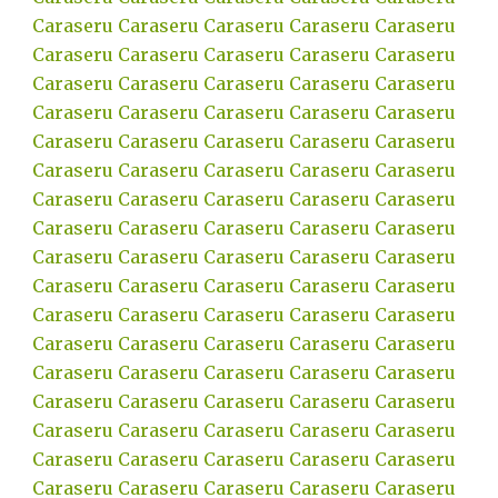
Caraseru
Caraseru
Caraseru
Caraseru
Caraseru
Caraseru
Caraseru
Caraseru
Caraseru
Caraseru
Caraseru
Caraseru
Caraseru
Caraseru
Caraseru
Caraseru
Caraseru
Caraseru
Caraseru
Caraseru
Caraseru
Caraseru
Caraseru
Caraseru
Caraseru
Caraseru
Caraseru
Caraseru
Caraseru
Caraseru
Caraseru
Caraseru
Caraseru
Caraseru
Caraseru
Caraseru
Caraseru
Caraseru
Caraseru
Caraseru
Caraseru
Caraseru
Caraseru
Caraseru
Caraseru
Caraseru
Caraseru
Caraseru
Caraseru
Caraseru
Caraseru
Caraseru
Caraseru
Caraseru
Caraseru
Caraseru
Caraseru
Caraseru
Caraseru
Caraseru
Caraseru
Caraseru
Caraseru
Caraseru
Caraseru
Caraseru
Caraseru
Caraseru
Caraseru
Caraseru
Caraseru
Caraseru
Caraseru
Caraseru
Caraseru
Caraseru
Caraseru
Caraseru
Caraseru
Caraseru
Caraseru
Caraseru
Caraseru
Caraseru
Caraseru