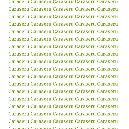
Caraseru
Caraseru
Caraseru
Caraseru
Caraseru
Caraseru
Caraseru
Caraseru
Caraseru
Caraseru
Caraseru
Caraseru
Caraseru
Caraseru
Caraseru
Caraseru
Caraseru
Caraseru
Caraseru
Caraseru
Caraseru
Caraseru
Caraseru
Caraseru
Caraseru
Caraseru
Caraseru
Caraseru
Caraseru
Caraseru
Caraseru
Caraseru
Caraseru
Caraseru
Caraseru
Caraseru
Caraseru
Caraseru
Caraseru
Caraseru
Caraseru
Caraseru
Caraseru
Caraseru
Caraseru
Caraseru
Caraseru
Caraseru
Caraseru
Caraseru
Caraseru
Caraseru
Caraseru
Caraseru
Caraseru
Caraseru
Caraseru
Caraseru
Caraseru
Caraseru
Caraseru
Caraseru
Caraseru
Caraseru
Caraseru
Caraseru
Caraseru
Caraseru
Caraseru
Caraseru
Caraseru
Caraseru
Caraseru
Caraseru
Caraseru
Caraseru
Caraseru
Caraseru
Caraseru
Caraseru
Caraseru
Caraseru
Caraseru
Caraseru
Caraseru
Caraseru
Caraseru
Caraseru
Caraseru
Caraseru