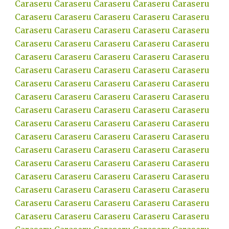
Caraseru
Caraseru
Caraseru
Caraseru
Caraseru
Caraseru
Caraseru
Caraseru
Caraseru
Caraseru
Caraseru
Caraseru
Caraseru
Caraseru
Caraseru
Caraseru
Caraseru
Caraseru
Caraseru
Caraseru
Caraseru
Caraseru
Caraseru
Caraseru
Caraseru
Caraseru
Caraseru
Caraseru
Caraseru
Caraseru
Caraseru
Caraseru
Caraseru
Caraseru
Caraseru
Caraseru
Caraseru
Caraseru
Caraseru
Caraseru
Caraseru
Caraseru
Caraseru
Caraseru
Caraseru
Caraseru
Caraseru
Caraseru
Caraseru
Caraseru
Caraseru
Caraseru
Caraseru
Caraseru
Caraseru
Caraseru
Caraseru
Caraseru
Caraseru
Caraseru
Caraseru
Caraseru
Caraseru
Caraseru
Caraseru
Caraseru
Caraseru
Caraseru
Caraseru
Caraseru
Caraseru
Caraseru
Caraseru
Caraseru
Caraseru
Caraseru
Caraseru
Caraseru
Caraseru
Caraseru
Caraseru
Caraseru
Caraseru
Caraseru
Caraseru