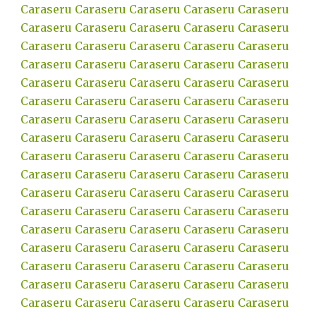
Caraseru
Caraseru
Caraseru
Caraseru
Caraseru
Caraseru
Caraseru
Caraseru
Caraseru
Caraseru
Caraseru
Caraseru
Caraseru
Caraseru
Caraseru
Caraseru
Caraseru
Caraseru
Caraseru
Caraseru
Caraseru
Caraseru
Caraseru
Caraseru
Caraseru
Caraseru
Caraseru
Caraseru
Caraseru
Caraseru
Caraseru
Caraseru
Caraseru
Caraseru
Caraseru
Caraseru
Caraseru
Caraseru
Caraseru
Caraseru
Caraseru
Caraseru
Caraseru
Caraseru
Caraseru
Caraseru
Caraseru
Caraseru
Caraseru
Caraseru
Caraseru
Caraseru
Caraseru
Caraseru
Caraseru
Caraseru
Caraseru
Caraseru
Caraseru
Caraseru
Caraseru
Caraseru
Caraseru
Caraseru
Caraseru
Caraseru
Caraseru
Caraseru
Caraseru
Caraseru
Caraseru
Caraseru
Caraseru
Caraseru
Caraseru
Caraseru
Caraseru
Caraseru
Caraseru
Caraseru
Caraseru
Caraseru
Caraseru
Caraseru
Caraseru