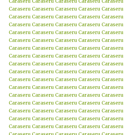
Caraseru
Caraseru
Caraseru
Caraseru
Caraseru
Caraseru
Caraseru
Caraseru
Caraseru
Caraseru
Caraseru
Caraseru
Caraseru
Caraseru
Caraseru
Caraseru
Caraseru
Caraseru
Caraseru
Caraseru
Caraseru
Caraseru
Caraseru
Caraseru
Caraseru
Caraseru
Caraseru
Caraseru
Caraseru
Caraseru
Caraseru
Caraseru
Caraseru
Caraseru
Caraseru
Caraseru
Caraseru
Caraseru
Caraseru
Caraseru
Caraseru
Caraseru
Caraseru
Caraseru
Caraseru
Caraseru
Caraseru
Caraseru
Caraseru
Caraseru
Caraseru
Caraseru
Caraseru
Caraseru
Caraseru
Caraseru
Caraseru
Caraseru
Caraseru
Caraseru
Caraseru
Caraseru
Caraseru
Caraseru
Caraseru
Caraseru
Caraseru
Caraseru
Caraseru
Caraseru
Caraseru
Caraseru
Caraseru
Caraseru
Caraseru
Caraseru
Caraseru
Caraseru
Caraseru
Caraseru
Caraseru
Caraseru
Caraseru
Caraseru
Caraseru
Caraseru
Caraseru
Caraseru
Caraseru
Caraseru