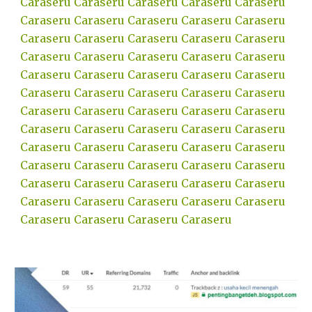
Caraseru
Caraseru
Caraseru
Caraseru
Caraseru
Caraseru
Caraseru
Caraseru
Caraseru
Caraseru
Caraseru
Caraseru
Caraseru
Caraseru
Caraseru
Caraseru
Caraseru
Caraseru
Caraseru
Caraseru
Caraseru
Caraseru
Caraseru
Caraseru
Caraseru
Caraseru
Caraseru
Caraseru
Caraseru
Caraseru
Caraseru
Caraseru
Caraseru
Caraseru
Caraseru
Caraseru
Caraseru
Caraseru
Caraseru
Caraseru
Caraseru
Caraseru
Caraseru
Caraseru
Caraseru
Caraseru
Caraseru
Caraseru
Caraseru
Caraseru
Caraseru
Caraseru
Caraseru
Caraseru
Caraseru
Caraseru
Caraseru
Caraseru
Caraseru
Caraseru
Caraseru
Caraseru
Caraseru
Caraseru