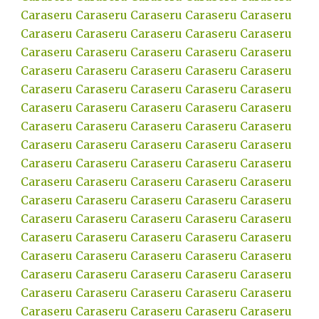
Caraseru
Caraseru
Caraseru
Caraseru
Caraseru
Caraseru
Caraseru
Caraseru
Caraseru
Caraseru
Caraseru
Caraseru
Caraseru
Caraseru
Caraseru
Caraseru
Caraseru
Caraseru
Caraseru
Caraseru
Caraseru
Caraseru
Caraseru
Caraseru
Caraseru
Caraseru
Caraseru
Caraseru
Caraseru
Caraseru
Caraseru
Caraseru
Caraseru
Caraseru
Caraseru
Caraseru
Caraseru
Caraseru
Caraseru
Caraseru
Caraseru
Caraseru
Caraseru
Caraseru
Caraseru
Caraseru
Caraseru
Caraseru
Caraseru
Caraseru
Caraseru
Caraseru
Caraseru
Caraseru
Caraseru
Caraseru
Caraseru
Caraseru
Caraseru
Caraseru
Caraseru
Caraseru
Caraseru
Caraseru
Caraseru
Caraseru
Caraseru
Caraseru
Caraseru
Caraseru
Caraseru
Caraseru
Caraseru
Caraseru
Caraseru
Caraseru
Caraseru
Caraseru
Caraseru
Caraseru
Caraseru
Caraseru
Caraseru
Caraseru
Caraseru