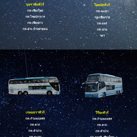
บุษราคัมทัวร์
ไทยบัสทัวร์
กท-เชียงใหม่
กท-พะเยา
กท-ไชยปราการ
กท-เชียงราย
กท-เชียงดาว
กท-แพร่
กท-ฝาง-บ้านท่าตอน
กท-น่าน
ฯลฯ
เกษมธราทัวร์
วิริยะทัวร์
กท-กำแพงเพชร
กท-กำแพงเพชร
กท-ตาก
กท-ตาก
กท-ลำปาง
กท-ลำปาง
กท-พะเยา