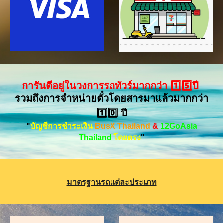
การันตีอยู่ในวงการรถทัวร์มากกว่า
1️⃣5️⃣
ปี
รวมถึงการจำหน่ายตั๋วโดยสารมาแล้วมากกว่า
1️⃣0️⃣
ปี
"
บัญชี
การชำระเงิน
BusX Thailand
&
12GoAsia
Thailand
โดยตรง
"
มาตรฐานรถแต่ละประเภท