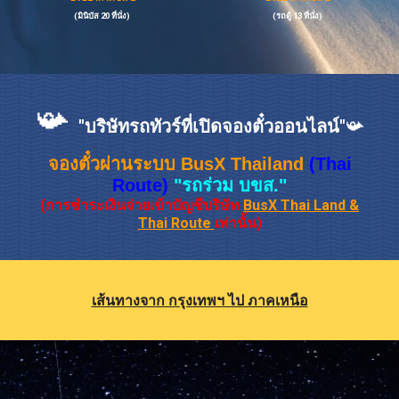
(มินิบัส 20 ที่นั่ง)
(รถตู้ 13 ที่นั่ง)
📯
"บริษัทรถทัวร์ที่เปิดจองตั๋วออนไลน์"
📯
จองตั๋วผ่านระบบ BusX
Thailand
(Thai
Route)
"รถร่วม บขส."
(การชำระเงินจ่ายเข้าบัญชีบริษัท
BusX Thai Land
&
Thai Route
เท่านั้น)
เส้นทางจาก กรุงเทพฯ ไป ภาคเหนือ