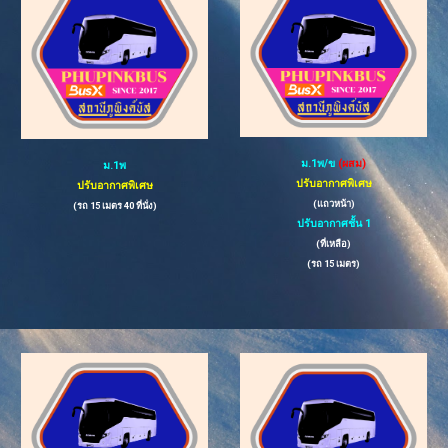
ม.1
พ
/ข
(ผสม)
ม.1
พ
ปรับอากาศ
พิเศษ
ปรับอากาศพิเศษ
(แถวหน้า)
(รถ
15 เมตร
40
ที่นั่ง)
ปรับอากาศชั้น 1
(ที่เหลือ)
(รถ 15 เมตร)