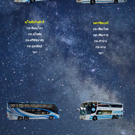
สุโขทัยวินทัวร์
นครชัยแอร์
กท-พิษณุโลก
กท-เชียงใหม่
กท-สุโขทัย
กท-เชียงราย
กท-ศรีสัชนาลัย
กท-ลำปาง
กท-อุตรดิตถ์
กท-น่าน
ฯลฯ
ฯลฯ