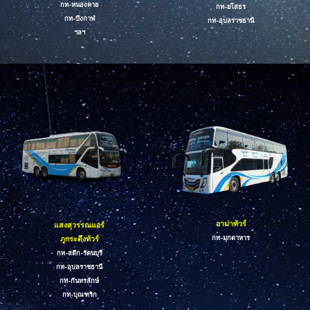
กท-
หนองคาย
กท-ยโสธร
กท-
บึงกาฬ
กท-
อุบลราชธานี
ฯลฯ
อาม่า
ทัวร์
แสงสุวรรณแอร์
กท-มุกดาหาร
ภูกระดึงทัวร์
กท-สตึก-รัตนบุรี
กท-อุบลราชธานี
กท-กันทร
ลักษ์
กท-บุณฑริก