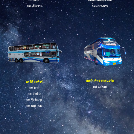
กท-ดอยติ
-
เชียงใหม่
กท-เชียงราย
กท-แพร่-น่าน
ศศนันท์ทรานสปอร์ต
พรพิริยะทัวร์
กท-
แม่สอด
กท-ตาก
กท-ลำปาง
กท-ร้องกวาง
กท-แพร่-สอง