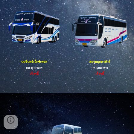
บุษรินทร์เอ็กซ์เพรส
สยามมุกดาทัวร์
กท-
มุกดาหาร
กท-มุกดาหาร
เร็วๆนี้
เร็วๆนี้