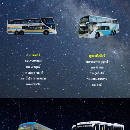
สมบัติทัวร์
ภูกระดึงทัวร์
กท-
กันทรลักษ์
กท-
เกษตรสมบูรณ์
กท-เดชอุดม
กท-ชุมแพ
กท-อุบลราชธานี
กท-ภูกระดึง
กท-น้ำยืน-นาจะหลวย
กท-เลย-เชียงคาน
กท-
บุณฑริก
กท-ท่าลี่