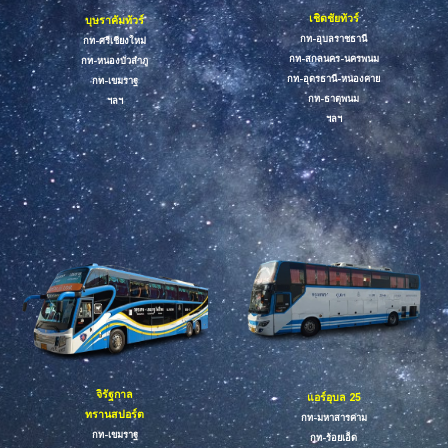
เชิดชัย
ทัวร์
บุษราคัมทัวร์
กท-
อุบลราชธานี
กท-ศรีเชียงใหม่
กท-สกลนคร-นครพนม
กท-
หนองบัวลำภู
กท-อุดรธานี-หนองคาย
กท-
เขมราฐ
กท-ธาตุพนม
ฯลฯ
ฯลฯ
จิรัฐกาล
แอร์อุบล 25
ทรานสปอร์ต
กท-มหาสารคาม
กท-
เขมราฐ
กท-
ร้อยเอ็ด