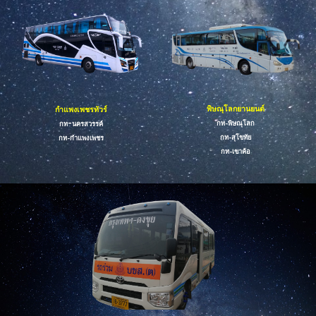
พิษณุโลกยานยนต์
กำแพงเพชร
ทัวร์
-
กท-
พิษณุโลก
กท
นครสวรรค์
กท-
สุโขทัย
กท-
กำแพงเพชร
กท-
เขาค้อ