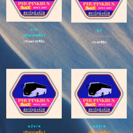
ม.1ข
ม.
3
ปรับอากาศชั้น 1
ธรรมดา (พัดลม)
(15 เมตร 30 ที่นั่ง)
(
13-60
ที่นั่ง)
ม.2 จ
/ ต
ม.2 จ / ต
ปรับอากาศชั้น 2
ปรับอากาศชั้น 2