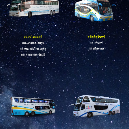
สวัสดีสุรินทร์
เทียนไชยแอร์
กท-สุรินทร์
กท-เทพสถิต-ชัยภูมิ
กท-ศรีสะเกษ
กท-หนองบัวโคก,
จตุรัส
กท-
ชัยภูมิ
ด่านขุนทด-