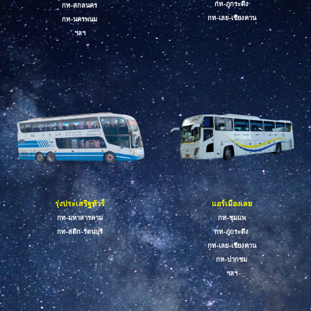
กท-ภูกระดึง
กท-สกลนคร
กท-
เล
ย
-เชียงคาน
กท-
นครพนม
ฯลฯ
แอร์เมืองเลย
รุ่งประเสริฐทัวร์
กท-ชุมแพ
กท-มหาสารคาม
กท
-
ภูกระดึง
กท-สตึก-รัตนบุรี
กท-เลย-เชียงคาน
กท-ปากชม
ฯลฯ