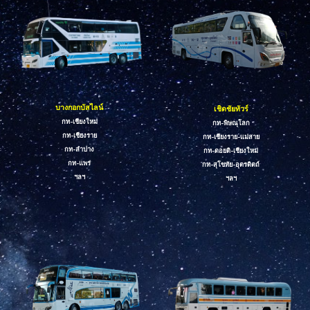
บางกอกบัสไลน์
เชิดชัยทัวร์
กท-เชียงใหม่
กท-พิษณุโลก
กท-เชียงราย
กท-เชียงราย-แม่สาย
กท-ลำปาง
กท-ดอยติ-เชียงใหม่
กท-แพร่
กท-สุโขทัย-อุตรดิตถ์
ฯลฯ
ฯลฯ