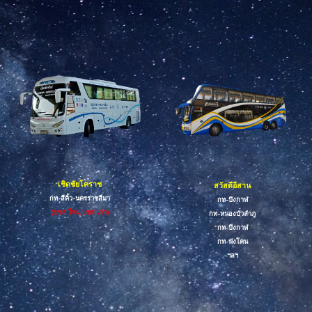
เชิดชัยโคราช
สวัสดีอีสาน
กท-สีคิ้ว-
นครราชสีมา
กท-
บึงกาฬ
(บขส.ใหม่,บขส.เก่า)
กท-
หนองบัวลำภู
กท-บึงกาฬ
กท-
พังโคน
ฯลฯ