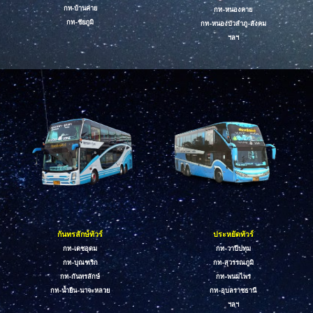
กท-บ้านค่าย
กท-หนองคาย
กท-
ชัยภูมิ
กท-หนองบัวลำภู-สังคม
ฯลฯ
กันทรลักษ์ทัวร์
ประหยัดทัวร์
กท-เดชอุดม
กท-
ว
าปีปทุม
กท-บุณฑริก
กท-
สุวรรณภูมิ
กท-กันทรลักษ์
กท-
พนมไพร
กท-น้ำยืน
-
นาจะหลวย
กท-
อุบลราชธานี
ฯลฯ