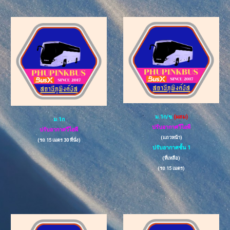
ม.
1
ก/ข
(ผสม)
ม.1ก
ปรับอากาศวีไอพี
ปรับอากาศวีไอพี
(แถวหน้า)
(รถ 15
เมตร 30 ที่นั่ง
)
ปรับอากาศชั้น 1
(ที่เหลือ)
(รถ 15 เมตร)