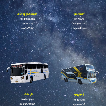
เขมราฐรุ่งเรืองทัวร์
ชุมแพทัวร์
กท-
อำนาจเจริญ
กท-ชุมแพ
กท-
เขมราฐ
กท-ภูผาม่าน
กท-โพธิ์ไทร
กท-ภูกร
ะดึง-
เลย
แอร์ชัยภูมิ
ชาญทัวร์
กท
-ด่านขุนทด
กท-
ขอนแก่น
กท-หนองบัวโคก
กท-อุดรธานี