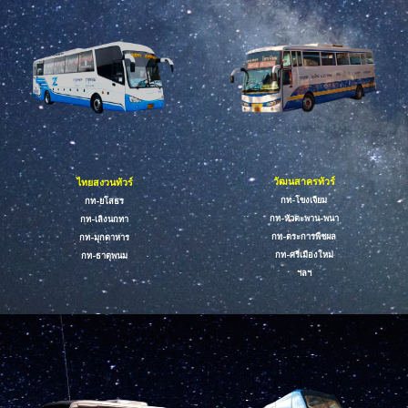
วัฒนสาครทัวร์
ไทยสงวนทัวร์
กท-โขงเจียม
กท-ยโสธร
กท-หัวตะพาน
-พนา
กท-
เลิงนกทา
กท-ตระการพืชผล
กท-
มุกดาหาร
กท-
ศรีเมืองใหม่
กท-ธาตุพนม
ฯลฯ