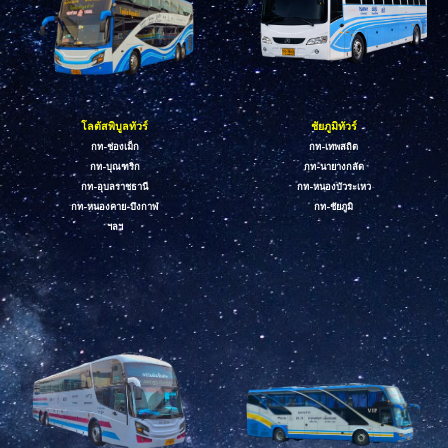
โลตัสพิบูลทัวร์
ชัยภูมิทัวร์
กท-
ช่องเม็ก
กท-เทพสถิต
กท-
บุณฑริก
กท-นายางก
ลัด
กท-
อุบลราชธานี
กท-หนองบัวระเหว
กท-หนองคาย-บึงกาฬ
กท-
ชัยภูมิ
ฯลฯ