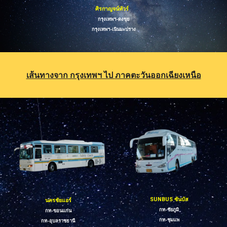
ศิรกาญจน์ทัวร์
กรุงเทพฯ-ดงขุย
กรุงเทพฯ-เนินมะปราง
เส้นทางจาก กรุงเทพฯ ไป
ภาคตะวันออกเฉียงเหนือ
SUNBUS ซันบัส
นครชัยแอร์
กท-
ชัยภูมิ
กท-
ขอนแก่น
กท-ชุมแพ
กท-
อุบลราชธานี