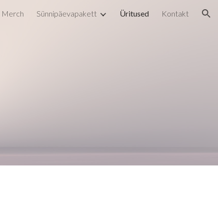
Merch
Sünnipäevapakett
Üritused
Kontakt
ion