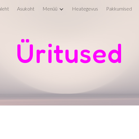
leht
Asukoht
Menüü
Heategevus
Pakkumised
ip to main content
Skip to navigat
Üritused