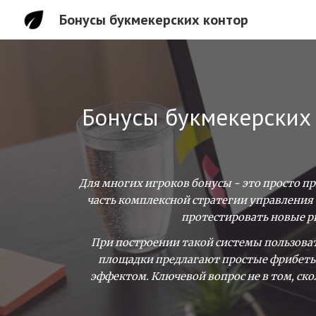
Бонусы букмекерских контор
Sk
Бонусы букмекерских 
Для многих игроков бонусы - это просто 
часть комплексной стратегии управления 
протестировать новые ры
При построении такой системы пользоват
площадки предлагают простые фрибеты
эффектом. Ключевой вопрос не в том, ско