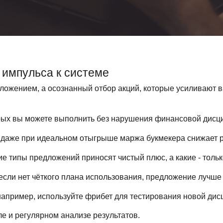
т импульса к системе
дложением, а осознанный отбор акций, которые усиливают 
орых вы можете выполнить без нарушения финансовой дис
 даже при идеальном отыгрыше маржа букмекера снижает 
ие типы предложений приносят чистый плюс, а какие - толь
 если нет чёткого плана использования, предложение лучше
например, используйте фрибет для тестирования новой дис
е и регулярном анализе результатов.