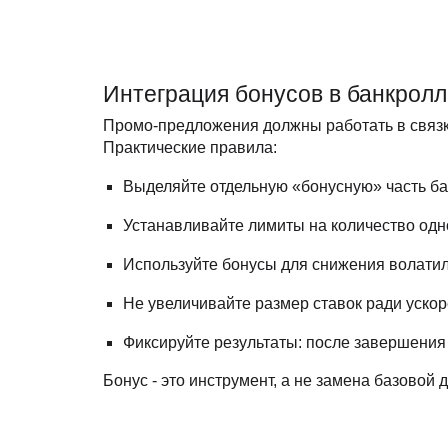
Интеграция бонусов в банкрол
Промо-предложения должны работать в связке
Практические правила:
Выделяйте отдельную «бонусную» часть ба
Устанавливайте лимиты на количество одн
Используйте бонусы для снижения волатиль
Не увеличивайте размер ставок ради уско
Фиксируйте результаты: после завершения
Бонус
-
это инструмент, а не замена базовой 