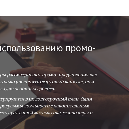
ion
 использованию промо-
торы рассматривают промо-предложения как
только увеличить стартовый капитал, но и
ка для основных средств.
грируются в их долгосрочный план. Одни
программы лояльности с накопительным
ветствует вашей математике, стилю игры и