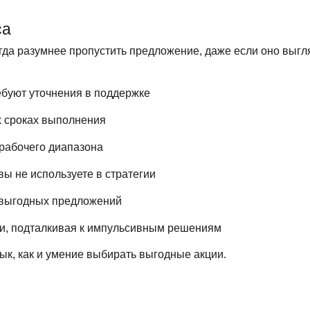
са
гда разумнее пропустить предложение, даже если оно выгл
буют уточнения в поддержке
 сроках выполнения
абочего диапазона
вы не используете в стратегии
е выгодных предложений
и, подталкивая к импульсивным решениям
ык, как и умение выбирать выгодные акции.