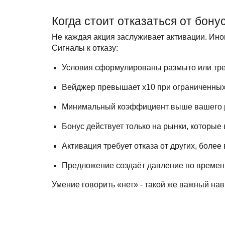
Когда стоит отказаться от бону
Не каждая акция заслуживает активации. Ино
Сигналы к отказу:
Условия сформулированы размыто или тре
Вейджер превышает х10 при ограниченных
Минимальный коэффициент выше вашего р
Бонус действует только на рынки, которые 
Активация требует отказа от других, боле
Предложение создаёт давление по времен
Умение говорить «нет» - такой же важный нав