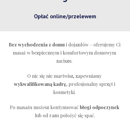
Opłać online/przelewem
Bez wychodzenia z domu
 i dojazdów – oferujemy Ci 
masaż w bezpiecznym i komfortowym domowym 
zaciszu. 
O nic się nie martwisz, zapewniamy
wykwalifikowaną kadrę
, profesjonalny sprzęt 
i 
kosmetyki. 
Po masażu możesz kontynuować 
błogi odpoczynek 
lub od razu położyć się spać.