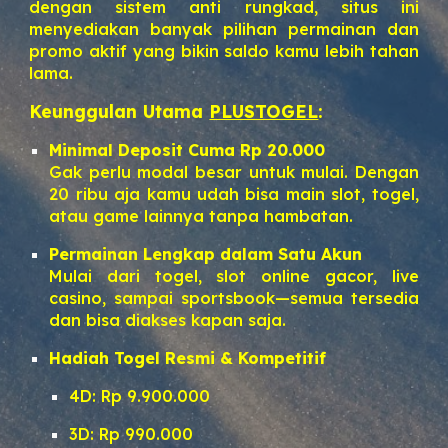
dengan sistem anti rungkad, situs ini
menyediakan banyak pilihan permainan dan
promo aktif yang bikin saldo kamu lebih tahan
lama.
Keunggulan Utama
PLUSTOGEL
:
Minimal Deposit Cuma Rp 20.000
Gak perlu modal besar untuk mulai. Dengan
20 ribu aja kamu udah bisa main slot, togel,
atau game lainnya tanpa hambatan.
Permainan Lengkap dalam Satu Akun
Mulai dari togel, slot online gacor, live
casino, sampai sportsbook—semua tersedia
dan bisa diakses kapan saja.
Hadiah Togel Resmi & Kompetitif
4D: Rp 9.900.000
3D: Rp 990.000