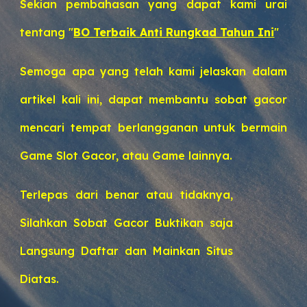
Sekian pembahasan yang dapat kami urai
tentang "
BO Terbaik Anti Rungkad Tahun Ini
"
Semoga apa yang telah kami jelaskan dalam
artikel kali ini, dapat membantu sobat gacor
mencari tempat berlangganan untuk bermain
Game Slot Gacor, atau Game lainnya.
Terlepas dari benar atau tidaknya,
Silahkan Sobat Gacor Buktikan saja
Langsung Daftar dan Mainkan Situs
Diatas.