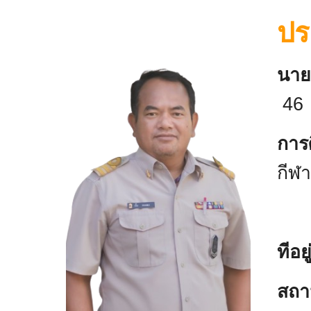
ปร
นา
46
ก
กีฬ
มห
ทีอ
สถา