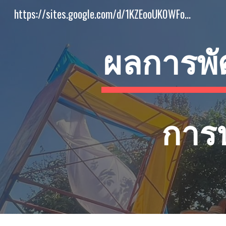
https://sites.google.com/d/1KZEooUK0WFon43LyMSmtHW7qW2lJ6Dmo/p/15CpH07_JyWNvvVUF8R_zaGZRwfY0WCzk/edit
Sk
ผลการพ
การ