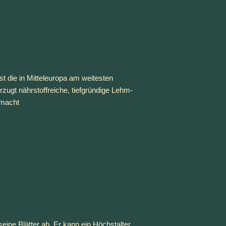
t die in Mitteleuropa am weitesten 
rzugt nährstoffreiche, tiefgründige Lehm- 
 macht
eine Blätter ab. Er kann ein Höchstalter 