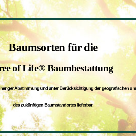
ip to main content
Skip to navigat
Baumsorten für die
ree of Life® Baumbestattung
rheriger Abstimmung und unter Berücksichtigung der geografischen und
des zukünftigen Baumstandortes lieferbar.