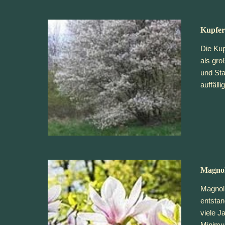
Kupfer
Die Kup
als gro
und Sta
auffäll
Magnol
Magnoli
entstan
viele J