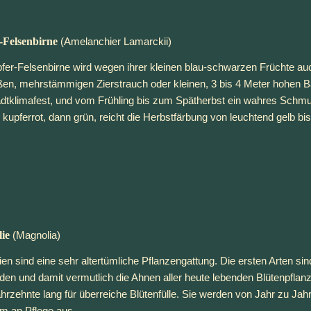
-Felsenbirne
(Amelanchier Lamarckii)
fer-Felsenbirne wird wegen ihrer kleinen blau-schwarzen Früchte auc
ßen, mehrstämmigen Zierstrauch oder kleinen, 3 bis 4 Meter hohen Baum
dtklimafest, und vom Frühling bis zum Spätherbst ein wahres Schmuc
ig kupferrot, dann grün, reicht die Herbstfärbung von leuchtend gelb bi
ie
 (Magnolia)
en sind eine sehr altertümliche Pflanzengattung. Die ersten Arten sin
den und damit vermutlich die Ahnen aller heute lebenden Blütenpflanz
ahrzehnte lang für überreiche Blütenfülle. Sie werden von Jahr zu J