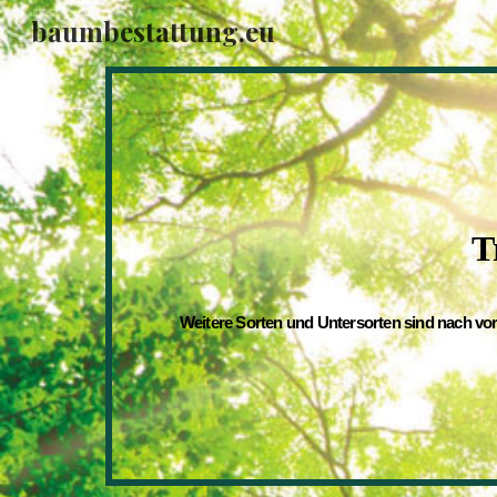
baumbestattung.eu
Sk
T
Weitere Sorten und Untersorten sind nach vo