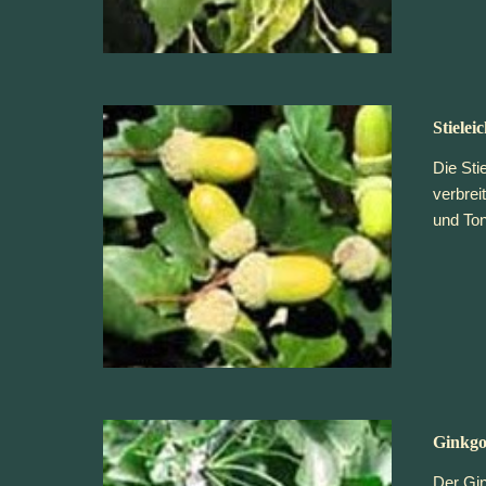
Stielei
Die Sti
verbrei
und Ton
Ginkgo
Der Gin