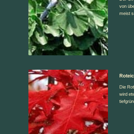
von übe
meist s
Rotei
Die Rot
wird et
tiefgrü