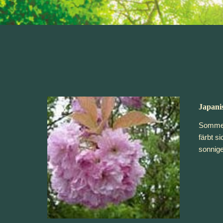
Japani
Sommerg
färbt s
sonnige 