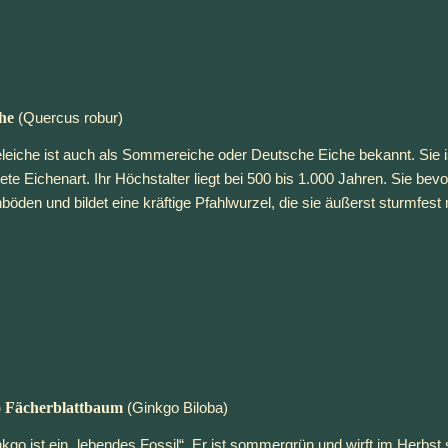
che
 (Quercus robur)
eleiche ist auch als Sommereiche oder Deutsche Eiche bekannt. Sie is
tete Eichenart. Ihr Höchstalter liegt bei 500 bis 1.000 Jahren. Sie bevo
böden und bildet eine kräftige Pfahlwurzel, die sie äußerst sturmfest
 Fächerblattbaum
 (Ginkgo Biloba)
kgo ist ein
 „lebendes Fossil“
. Er ist sommergrün und wirft im Herbst s