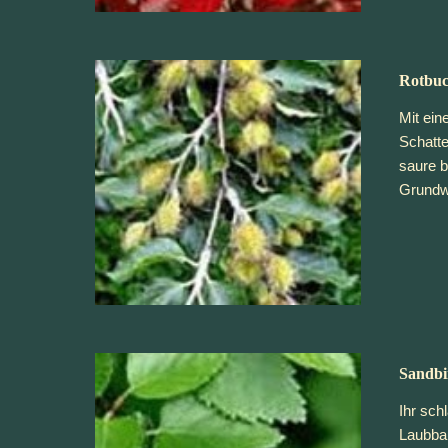
Rotbu
Mit ein
Schatte
saure b
Grundwa
Sandbi
Ihr sch
Laubbau