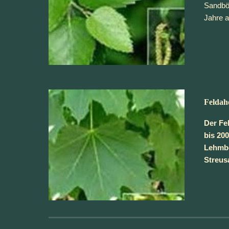
Sandböd
Jahre al
Feldah
Der Fe
bis 20
Lehmbö
Streus