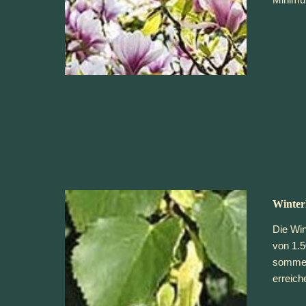
Minimu
Winter
Die Win
von 1.5
sommerg
erreich