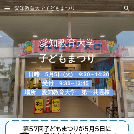
愛知教育大学子どもまつり
Skip to main content
Skip to navigation
愛知教育大学
子どもまつり
日時 5月5日(火) 9:30∼14:30
受付 9:30~
13:45
場所 愛知教育大学 第一共通棟