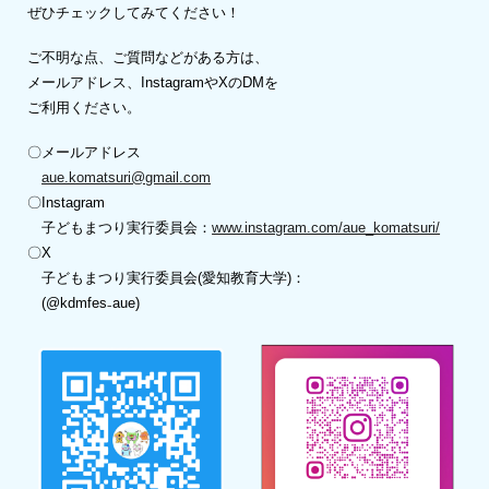
ぜひチェックしてみてください！
ご不明な点、ご質問などがある方は、
メールアドレス、Instagramや
X
のDMを
ご利用ください。
〇
メールアドレス
aue.komatsuri@gmail.com
〇
Instagram
子どもまつり実行委員会：
www.instagram.com/aue_komatsuri/
〇X
子
どもまつり実行委員会(愛知教育大学)
：
(@kdmfes₋aue)