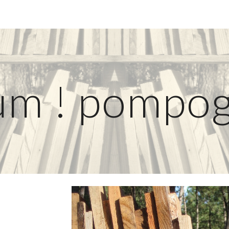
ip to main content
Skip to navigat
um ! pompog