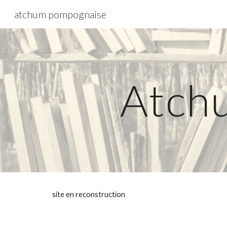
atchum pompognaise
Sk
Atch
site en reconstruction