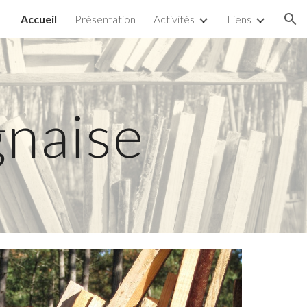
Accueil
Présentation
Activités
Liens
ion
naise