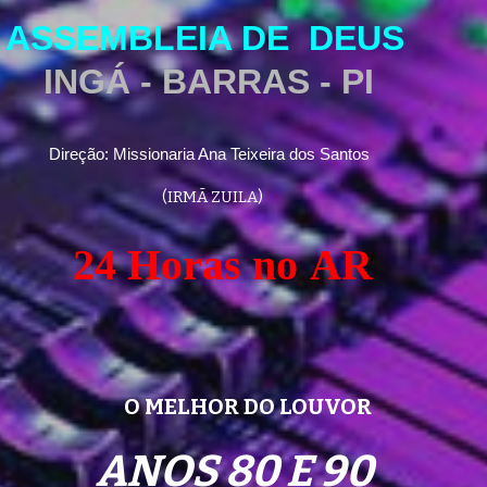
ASSEMBLEIA DE  DEUS     
INGÁ - BARRAS - PI
Direção: Missionaria Ana Teixeira dos Santos
  (IRMÃ ZUILA)
24 Horas no
AR
                  O MELHOR DO LOUVOR
ANOS 80 E 90