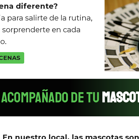
ena diferente?
 para salirte de la rutina,
a sorprenderte en cada
o.
 CENAS
O ACOMPAÑADO DE TU
MaSCOT
En nuestro local, las mascotas so