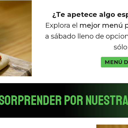
¿Te apetece algo es
Explora el
mejor menú pa
a sábado lleno de opcio
sól
MENÚ D
 SORPRENDER por nuestr