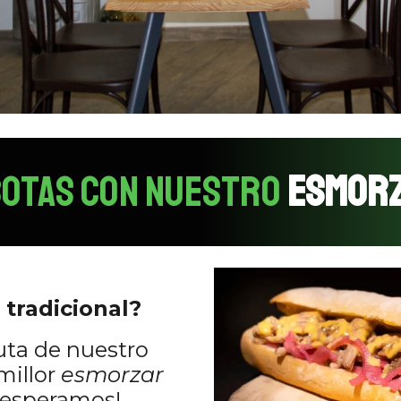
BOTAS CON NUESTRO
ESMORZ
 tradicional?
ruta de nuestro
 millor
esmorzar
e esperamos!