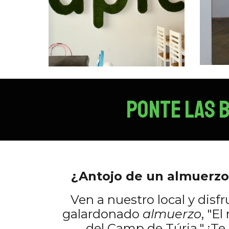
PONTE LAS 
¿Antojo de un almuerzo
Ven a nuestro local y disf
galardonado
almuerzo
, "E
l
del Camp de Túria." ¡T