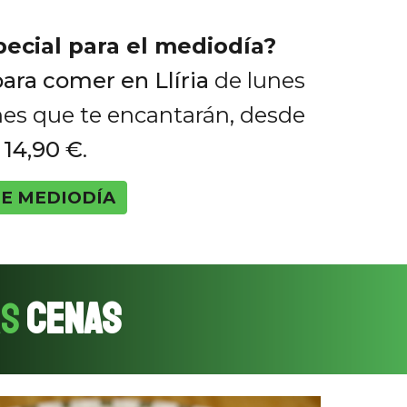
pecial para el mediodía?
ra comer en Llíria
de lunes
nes que te encantarán, desde
o
14,90 €
.
E MEDIODÍA
as
C
ENAS