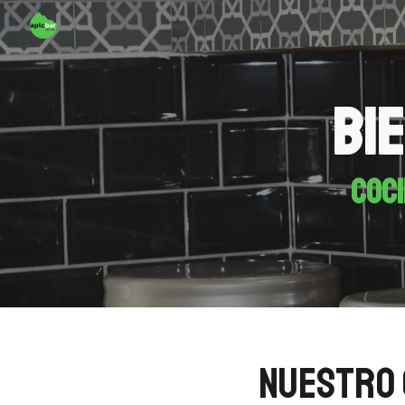
Sk
BI
coci
NUESTRO 