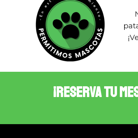
pat
¡V
¡Reserva tu me