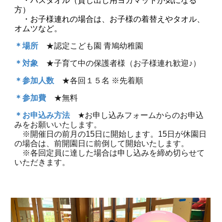
・
バスタオル（貸し出し用ヨガマットが気になる
方）
・
お子様連れの場合は、お子様の着替えやタオル、
オムツなど。
＊場所
★
認定こども園 青鳩幼稚園
＊対象
★
子育て中の保護者様（お子様連れ歓迎♪）
＊参加人数
★
各回１５名 ※先着順
＊参加費
★
無料
＊お申込み方法
★
お申し込みフォームからのお申込
みをお願いいたします。
※開催日の前月の15日に開始します。15日が休園日
の場合は、前開園日に前倒して開始いたします。
※各回定員に達した場合は申し込みを締め切らせて
いただきます。