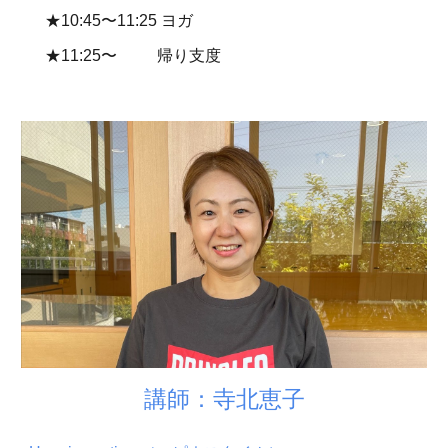
★10:45〜11:2
5
ヨガ
★11:25〜 帰り支度
講師：寺北恵子