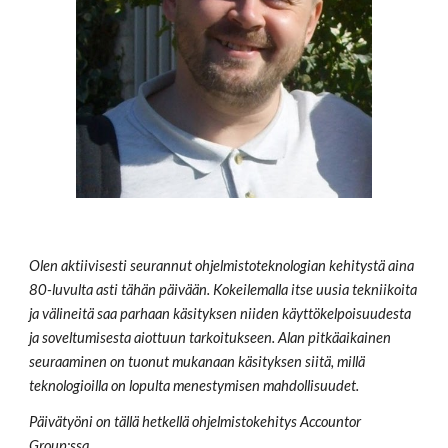
Olen aktiivisesti seurannut ohjelmistoteknologian kehitystä aina 
80-luvulta asti tähän päivään. Kokeilemalla itse uusia tekniikoita 
ja välineitä saa parhaan käsityksen niiden käyttökelpoisuudesta 
ja soveltumisesta aiottuun tarkoitukseen. Alan pitkäaikainen 
seuraaminen on tuonut mukanaan käsityksen siitä, millä 
teknologioilla on lopulta menestymisen mahdollisuudet.   
Päivätyöni on tällä hetkellä ohjelmistokehitys Accountor 
Group:ssa. 