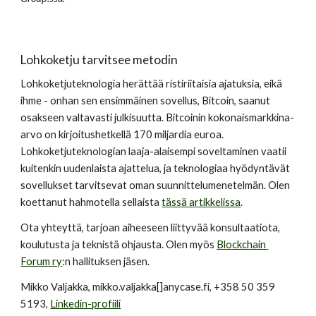
Lohkoketju tarvitsee metodin
Lohkoketjuteknologia herättää ristiriitaisia ajatuksia, eikä 
ihme - onhan sen ensimmäinen sovellus, Bitcoin, saanut 
osakseen valtavasti julkisuutta. Bitcoinin kokonaismarkkina-
arvo on kirjoitushetkellä 170 miljardia euroa. 
Lohkoketjuteknologian laaja-alaisempi soveltaminen vaatii 
kuitenkin uudenlaista ajattelua, ja teknologiaa hyödyntävät 
sovellukset tarvitsevat oman suunnittelumenetelmän. Olen 
koettanut hahmotella sellaista 
tässä artikkelissa
.
Ota yhteyttä, tarjoan aiheeseen liittyvää konsultaatiota, 
koulutusta ja teknistä ohjausta. Olen myös 
Blockchain 
Forum ry
:n hallituksen jäsen.
Mikko Valjakka, mikko.valjakka[]anycase.fi, +358 50 359 
5193, 
Linkedin-profiili