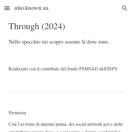
also.known.as.
Skip to main content
Skip to navigation
Through (2024)
Nello specchio mi scopro assente là dove sono
Realizzato con il contributo del fondo PSMSAD dell'INPS
Premessa
Con l’avvento di internet prima, dei social network poi e dello
smartphone ancora dopo, a ogni uomo o donna occidentali è