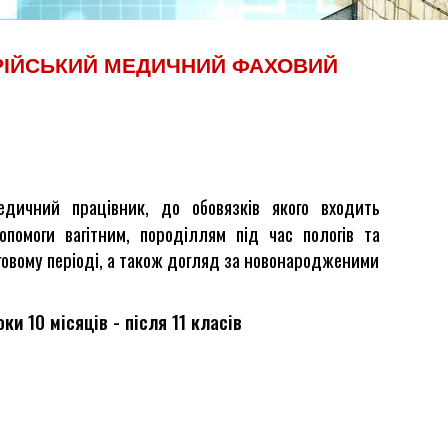
РІЙСЬКИЙ МЕДИЧНИЙ ФАХОВИЙ
едичний працівник, до обовязків якого входить
помоги вагітним, породіллям під час пологів та
говому періоді, а також догляд за новонародженими
ки 10 місяців - після 11 класів