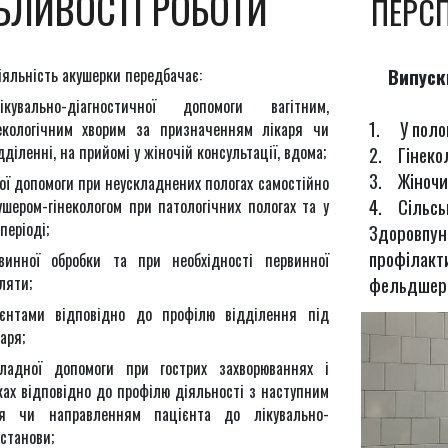
БЛИВОСТІ РОБОТИ
ПЕРС
іяльність акушерки передбачає:
Випуск
кувально-діагностичної допомоги вагітним,
1. У полог
некологічним хворим за призначенням лікаря чи
дділенні, на прийомі у жіночій консультації, вдома;
2. Гінекол
3. Жіночи
ї допомоги при неускладнених пологах самостійно
4. Сільсь
ушером-гінекологом при патологічних пологах та у
періоді;
Здоровпунк
профілакти
винної обробки та при необхідності первинної
ляти;
фельдшерс
єнтами відповідно до профілю відділення під
аря;
ладної допомоги при гострих захворюваннях і
ах відповідно до профілю діяльності з наступним
ря чи направленням пацієнта до лікувально-
станови;