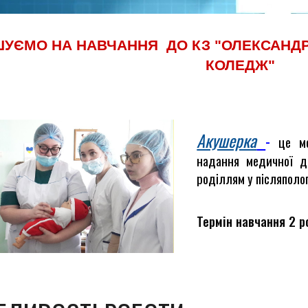
УЄМО НА НАВЧАННЯ ДО КЗ "ОЛЕКСАНД
КОЛЕДЖ"
Акушерка
-
це
м
надання медичної до
роділлям у післяполо
Термін навчання 2 ро