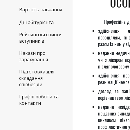
ОСО
Вартість навчання
·
Професійна д
Дні абітурієнта
здійснення лі
Рейтингові списки
породіллям, гі
вступників
разом із ним у ві
надання медично
Накази про
зарахування
чи з лікарем ак
післяпологовому 
Підготовка для
здійснення пер
складання
реанімації немов
співбесіди
догляд за паці
Графік роботи та
керівництвом лік
контакти
надання невідк
нещасних випадк
викликом ліка
профілактичної у