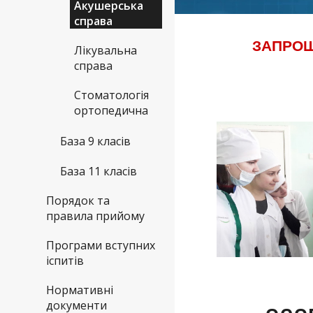
Акушерська
справа
ЗАПРОШ
Лікувальна
справа
Стоматологія
ортопедична
База 9 класів
База 11 класів
Порядок та
правила прийому
Програми вступних
іспитів
Нормативні
документи