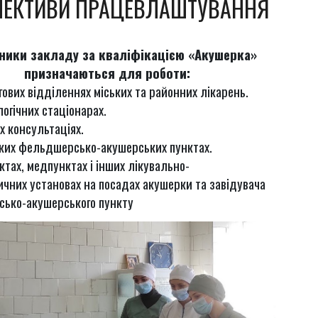
ПЕКТИВИ ПРАЦЕВЛАШТУВАННЯ
ники закладу за кваліфікацією «Акушерка»
призначаються для роботи:
ових відділеннях міських та районних лікарень.
огічних стаціонарах.
х консультаціях.
ких фельдшерсько-акушерських пунктах.
тах, медпунктах і інших лікувально-
чних установах на посадах акушерки та завідувача
ько-акушерського пункту