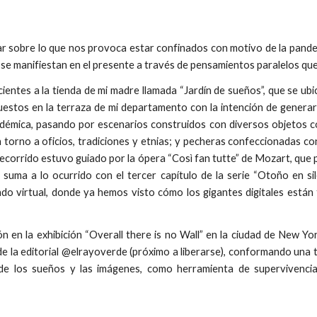
r sobre lo que nos provoca estar confinados con motivo de la pandem
 se manifiestan en el presente a través de pensamientos paralelos qu
entes a la tienda de mi madre llamada “Jardín de sueños”, que se ub
estos en la terraza de mi departamento con la intención de generar u
andémica, pasando por escenarios construidos con diversos objetos c
orno a oficios, tradiciones y etnias; y pecheras confeccionadas con
l recorrido estuvo guiado por la ópera “Così fan tutte” de Mozart, qu
 suma a lo ocurrido con el tercer capítulo de la serie “Otoño en sil
ndo virtual, donde ya hemos visto cómo los gigantes digitales están
ón en la exhibición “Overall there is no Wall” en la ciudad de New Y
e la editorial @elrayoverde (próximo a liberarse), conformando una t
 de los sueños y las imágenes, como herramienta de supervivencia