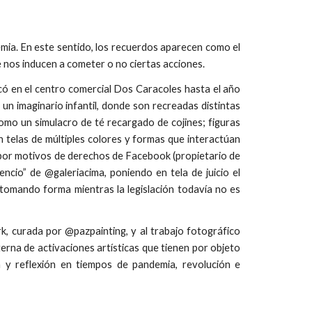
ia. En este sentido, los recuerdos aparecen como el
e nos inducen a cometer o no ciertas acciones.
icó en el centro comercial Dos Caracoles hasta el año
n imaginario infantil, donde son recreadas distintas
omo un simulacro de té recargado de cojines; figuras
 telas de múltiples colores y formas que interactúan
e por motivos de derechos de Facebook (propietario de
encio” de @galeriacima, poniendo en tela de juicio el
 tomando forma mientras la legislación todavía no es
ork, curada por @pazpainting, y al trabajo fotográfico
erna de activaciones artísticas que tienen por objeto
 y reflexión en tiempos de pandemia, revolución e