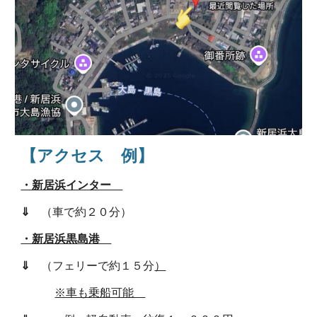
【アクセス 例】
・新居浜インター
⇓
（車で約２０分）
・新居浜黒島港
⇓
（フェリーで約１５分
）
※車も乗船可能