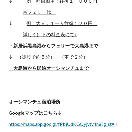
⇓
例 軽自動車：往復１，０００円
※フェリー代
⇓
例 大人：１一人往復１２０円
詳しくは下の料金表にて↓
・新居浜黒島港からフェリーで大島港まで
⇓
（徒歩で約５分） （車で２分）
・大島港から民泊オーシマンチュまで
オーシマンチュ宿泊場所
Googleマップはこちら⇓
https://maps.app.goo.gl/fPbjUdKGQyjvtv4n8?g_st=i
l