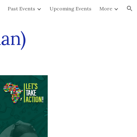
Past Events
Upcoming Events
More
ion
dan)