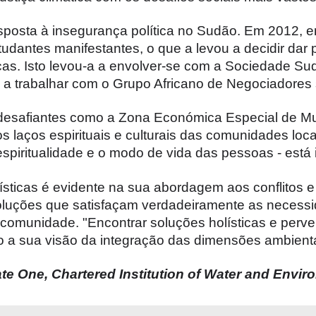
posta à insegurança política no Sudão. Em 2012, e
udantes manifestantes, o que a levou a decidir dar p
cas. Isto levou-a a envolver-se com a Sociedade 
 trabalhar com o Grupo Africano de Negociadores s
 desafiantes como a Zona Económica Especial de Mu
 laços espirituais e culturais das comunidades loc
espiritualidade e o modo de vida das pessoas - está
sticas é evidente na sua abordagem aos conflitos e
oluções que satisfaçam verdadeiramente as necessid
comunidade. "Encontrar soluções holísticas e perve
o a sua visão da integração das dimensões ambiental,
te One, Chartered Institution of Water and Env