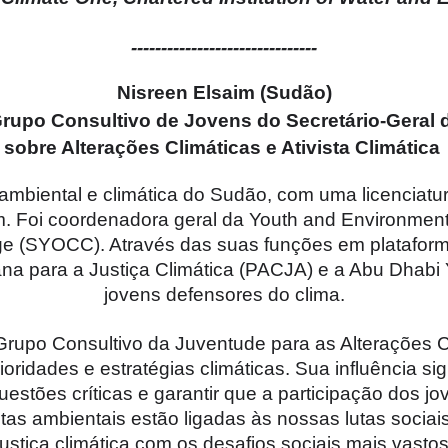
-------------------------------
Nisreen Elsaim (Sudão)
Grupo Consultivo de Jovens do Secretário-Geral
sobre Alterações Climáticas e Ativista Climática
a ambiental e climática do Sudão, com uma licenciat
m. Foi coordenadora geral da Youth and Environme
e (SYOCC). Através das suas funções em plataforma
 para a Justiça Climática (PACJA) e a Abu Dhabi 
jovens defensores do clima.
rupo Consultivo da Juventude para as Alterações C
idades e estratégias climáticas. Sua influência signi
estões críticas e garantir que a participação dos j
utas ambientais estão ligadas às nossas lutas sociais
justiça climática com os desafios sociais mais vastos