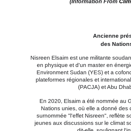
(Information From
Clim
Ancienne prés
des Nations
Nisreen Elsaim est une militante soudana
en physique et d'un master en énergie
Environment Sudan (YES) et a cofon
plateformes régionales et internationa
(PACJA) et Abu Dhabi
En 2020, Elsaim a été nommée au Gr
Nations unies, où elle a donné des co
surnommée "l'effet Nisreen", reflète s
jeunes aux discussions sur le climat so
dit-elle, soulignant l