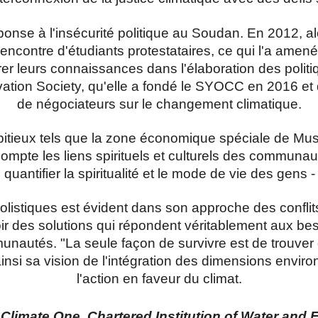
se à l'insécurité politique au Soudan. En 2012, alors
'encontre d'étudiants protestataires, ce qui l'a amen
rer leurs connaissances dans l'élaboration des politiq
on Society, qu'elle a fondé le SYOCC en 2016 et qu'
de négociateurs sur le changement climatique.
bitieux tels que la zone économique spéciale de Mu
ompte les liens spirituels et culturels des communa
ntifier la spiritualité et le mode de vie des gens - il
listiques est évident dans son approche des conflits e
ir des solutions qui répondent véritablement aux bes
unautés. "La seule façon de survivre est de trouver 
t ainsi sa vision de l'intégration des dimensions envi
l'action en faveur du climat.
 Climate One, Chartered Institution of Water an