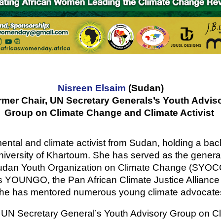
Nisreen Elsaim
(Sudan)
rmer Chair, UN Secretary Generals’s Youth Advis
Group on Climate Change and Climate Activist
mental and climate activist from Sudan, holding a ba
iversity of Khartoum. She has served as the genera
dan Youth Organization on Climate Change (SYOCC).
N's YOUNGO, the Pan African Climate Justice Allianc
he has mentored numerous young climate advocate
e UN Secretary General’s Youth Advisory Group on 