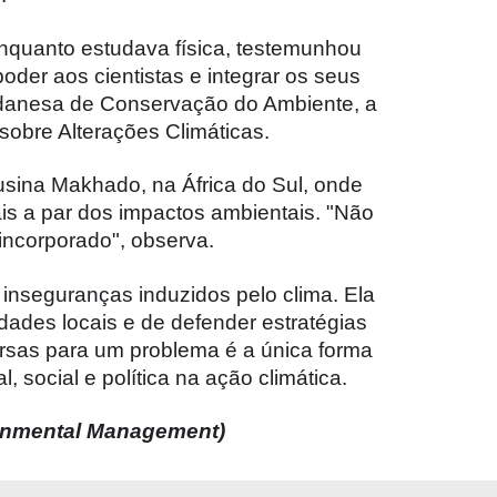
nquanto estudava física, testemunhou
oder aos cientistas e integrar os seus
Sudanesa de Conservação do Ambiente, a
obre Alterações Climáticas.
sina Makhado, na África do Sul, onde
ais a par dos impactos ambientais. "Não
 incorporado", observa.
 inseguranças induzidos pelo clima. Ela
ades locais e de defender estratégias
rsas para um problema é a única forma
 social e política na ação climática.
ironmental Management)