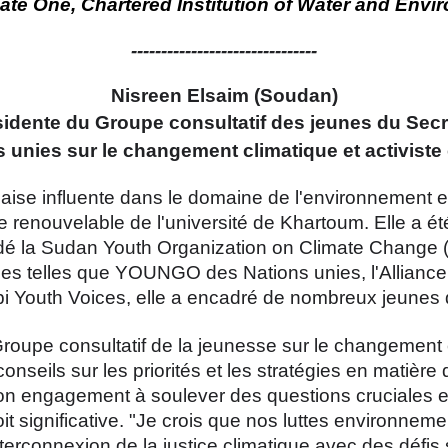
ate One, Chartered Institution of Water and En
-------------------------------
Nisreen Elsaim (Soudan)
idente du Groupe consultatif des jeunes du Secr
 unies sur le changement climatique et activiste
ise influente dans le domaine de l'environnement et du
 renouvelable de l'université de Khartoum. Elle a é
dé la Sudan Youth Organization on Climate Change 
les telles que YOUNGO des Nations unies, l'Alliance 
 Youth Voices, elle a encadré de nombreux jeunes 
oupe consultatif de la jeunesse sur le changement c
nseils sur les priorités et les stratégies en matière d
on engagement à soulever des questions cruciales et 
it significative. "Je crois que nos luttes environnemen
'interconnexion de la justice climatique avec des défis