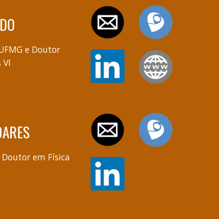
EDO
UFMG e Doutor
 VI
DARES
 Doutor em Física