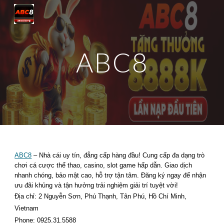
Skip to main content
Skip to navigation
ABC8
ABC8
– Nhà cái uy tín, đẳng cấp hàng đầu! Cung cấp đa dạng trò
chơi cá cược thể thao, casino, slot game hấp dẫn. Giao dịch
nhanh chóng, bảo mật cao, hỗ trợ tận tâm. Đăng ký ngay để nhận
ưu đãi khủng và tận hưởng trải nghiệm giải trí tuyệt vời!
Địa chỉ: 2 Nguyễn Sơn, Phú Thạnh, Tân Phú, Hồ Chí Minh,
Vietnam
Phone: 0925.31.5588