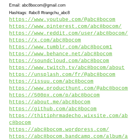
Email: abc8bocom@gmail.com
Hashtags: #abc8 #trangchu_abc8
https://www.youtube.com/@abc8bocom
https://www.pinterest.com/abc8bocom/
https://www.reddit.com/user/abc8bocom/
https://x.com/abc8bocom
https://www.tumblr.com/abc8bocom1
https://www.behance.net/abc8bocom
https://soundcloud.com/abc8bocom
https://www.twitch.tv/abc8bocom/about
https://unsplash.com/fr/@abc8bocom
https://issuu.com/abc8bocom
https://www.producthunt.com/@abc8bocom
https://500px.com/p/abc8bocom
https://about.me/abc8bocom
https://github.com/abc8bocom
https://thitiphrmadecho.wixsite.com/ab
c8bocom
https://abc8bocom.wordpress.com/
https://abc8bocom.bandcamp.com/album/a