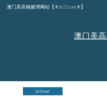
澳门美高梅赌博网站【⚜bt33.net⚜】
Sk
澳门美高
bt33.net