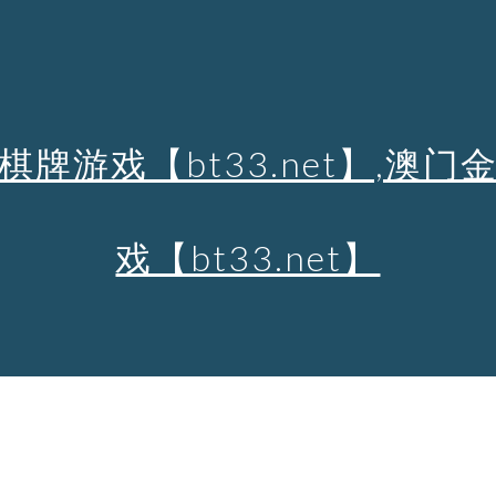
ip to main content
Skip to navigat
棋牌游戏【bt33.net】,澳门
戏【bt33.net】