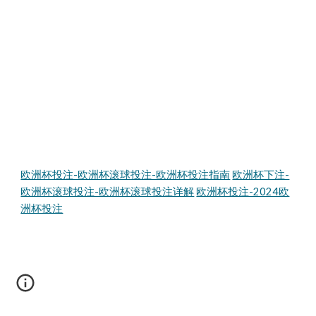
欧洲杯投注-欧洲杯滚球投注-欧洲杯投注指南
欧洲杯下注-
欧洲杯滚球投注-欧洲杯滚球投注详解
欧洲杯投注-2024欧
洲杯投注