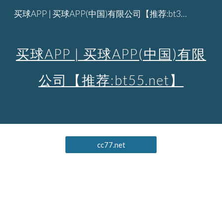
买球APP | 买球APP(中国)有限公司【推荐:bt33.net】
Skip to main content
Skip to navigation
买球APP | 买球APP(中国)有限
公司【推荐:bt55.net】
cc77.net