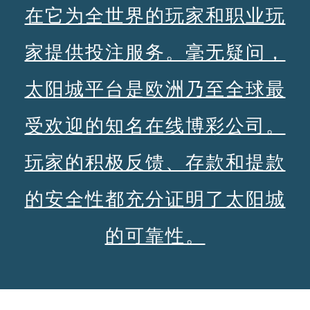
在它为全世界的玩家和职业玩
家提供投注服务。毫无疑问，
太阳城平台是欧洲乃至全球最
受欢迎的知名在线博彩公司。
玩家的积极反馈、存款和提款
的安全性都充分证明了太阳城
的可靠性。