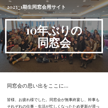
2025_1期生同窓会用サイト
Skip to main content
Skip to navigation
10年ぶりの
同窓会
同窓会の思い出をここに…
皆様、お疲れ様でした。同窓会が無事終宴し、幹事も
それぞれの仕事・生活が忙しくなったため更新が滞っ