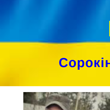
Sk
Сорокі