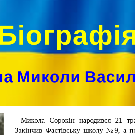
ip to main content
Skip to navigat
Біографі
на Миколи Васи
Микола Сорокін народився 21 тра
Закінчив Фастівську школу №9, а п