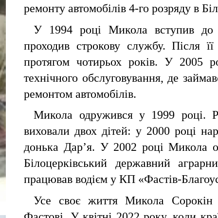
ремонту автомобілів 4-го розряду в Б
У 1994 році Микола вступив до 
проходив строкову службу. Після її
протягом чотирьох років. У 2005 р
технічного обслуговування, де займ
ремонтом автомобілів.
Микола одружився у 1999 році. 
виховали двох дітей: у 2000 році н
донька Дар’я. У 2002 році Микола о
Білоцерківський державний аграрни
працював водієм у КП «Фастів-Благоус
Усе своє життя Микола Сорокін
Фастові. У квітні 2022 року, коли кра