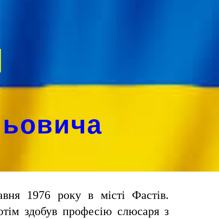
ion
я
льовича
вня 1976 року в місті Фастів.
отім здобув професію слюсаря з