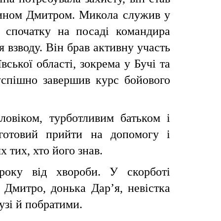
 сином Дмитром. Микола служив у
, спочатку на посаді командира
я взводу. Він брав активну участь
вської області, зокрема у Бучі та
успішно завершив курс бойового
овіком, турботливим батьком і
готовий прийти на допомогу і
х тих, хто його знав.
оку від хвороби. У скорботі
 Дмитро, донька Дар’я, невістка
узі й побратими.