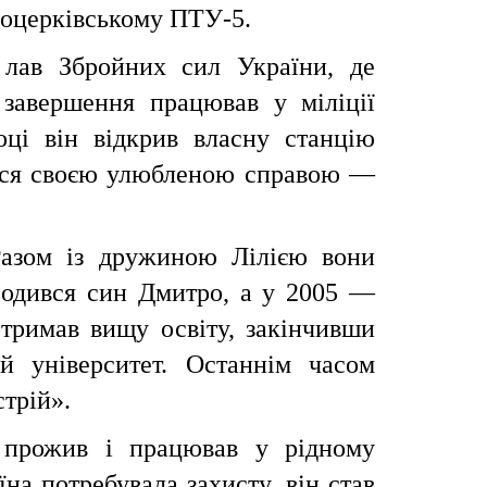
ілоцерківському ПТУ-5.
лав Збройних сил України, де
 завершення працював у міліції
оці він відкрив власну станцію
ався своєю улюбленою справою —
Разом із дружиною Лілією вони
ародився син Дмитро, а у 2005 —
тримав вищу освіту, закінчивши
й університет. Останнім часом
трій».
 прожив і працював у рідному
їна потребувала захисту, він став