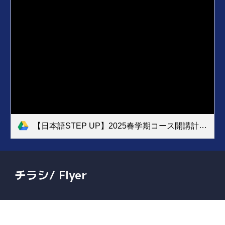
【日本語STEP UP】2025春学期コース開講計画.xlsx - カウンセリング実施時間(STEP UP学外).pdf
チラシ/ Flyer