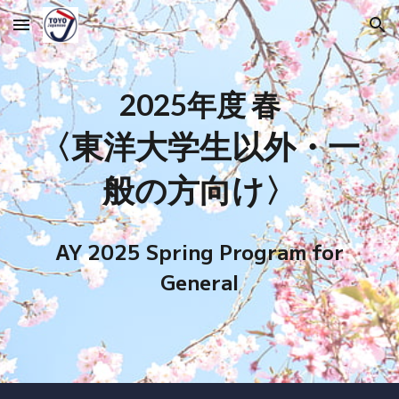
Skip to main content
Skip to navigation
202
5
年度
春
〈東洋大学生以外・一
般の方向け〉
AY 202
5
Spring
Program for
General