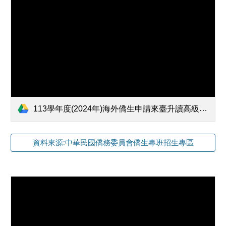
113學年度(2024年)海外僑生申請來臺升讀高級中等學校 產學攜手合作僑生專班招生簡章.pdf
資料來源:中華民國僑務委員會僑生專班招生專區