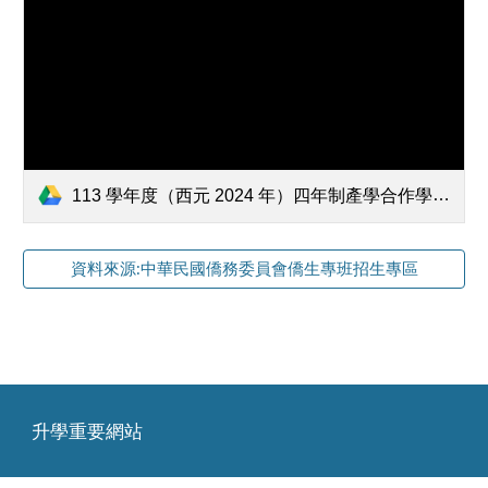
113 學年度（西元 2024 年）四年制產學合作學士海外青年技術訓練班招生簡章 （僑務委員會 113 年 2 月 22 日僑生研字第 1130500391 號函修）.pdf
資料來源:中華民國僑務委員會僑生專班招生專區
升學重要網站