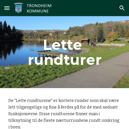
Skip to main content
Skip to navigation
Lette 
rundturer
De "Lette rundturene" er kortere runder som skal være 
lett tilgjengelige og fine å ferdes på for de med nedsatt 
funksjonsevne. Disse rundturene finner man i 
tilknytning til de fleste nærturrundene rundt omkring 
i byen.