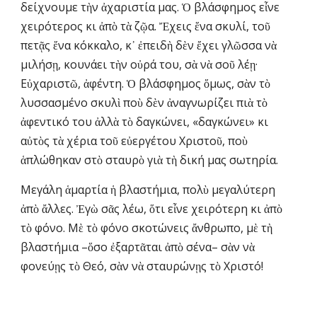
δείχνουμε τὴν ἀχαριστία μας. Ὁ βλάσφημος εἶνε 
χειρότερος κι ἀπὸ τὰ ζῷα. Ἔχεις ἕνα σκυλί, τοῦ 
πετᾷς ἕνα κόκκαλο, κ᾽ ἐπειδὴ δὲν ἔχει γλῶσσα νὰ 
μιλήσῃ, κουνάει τὴν οὐρά του, σὰ νὰ σοῦ λέῃ· 
Εὐχαριστῶ, ἀφέντη. Ὁ βλάσφημος ὅμως, σὰν τὸ 
λυσσασμένο σκυλὶ ποὺ δὲν ἀναγνωρίζει πιὰ τὸ 
ἀφεντικό του ἀλλὰ τὸ δαγκώνει, «δαγκώνει» κι 
αὐτὸς τὰ χέρια τοῦ εὐεργέτου Χριστοῦ, ποὺ 
ἁπλώθηκαν στὸ σταυρὸ γιὰ τὴ δική μας σωτηρία.
Μεγάλη ἁμαρτία ἡ βλαστήμια, πολὺ μεγαλύτερη 
ἀπὸ ἄλλες. Ἐγὼ σᾶς λέω, ὅτι εἶνε χειρότερη κι ἀπὸ 
τὸ φόνο. Μὲ τὸ φόνο σκοτώνεις ἄνθρωπο, μὲ τὴ 
βλαστήμια –ὅσο ἐξαρτᾶται ἀπὸ σένα– σὰν νὰ 
φονεύῃς τὸ Θεό, σὰν νὰ σταυρώνῃς τὸ Χριστό!