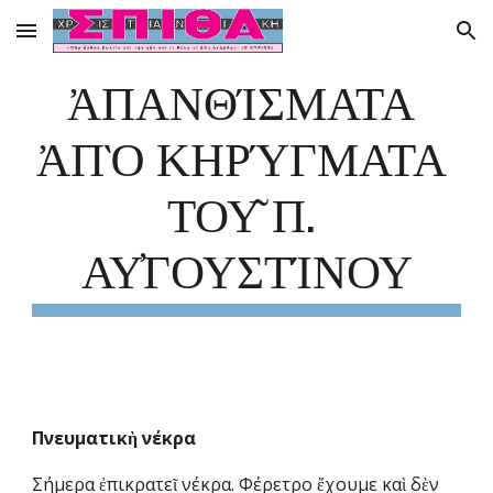
Skip to main content
Skip to navigation
ἈΠΑΝΘΊΣΜΑΤΑ 
ἈΠῸ ΚΗΡΎΓΜΑΤΑ 
ΤΟΥ͂ Π. Α
Υ̓ΓΟΥΣΤΊΝΟΥ
Πνευματικὴ νέκρα
Σήμερα ἐπικρατεῖ νέκρα. Φέρετρο ἔχουμε καὶ δὲν 