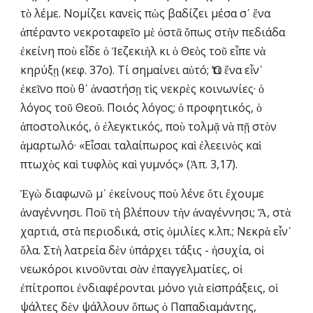
τὸ λέμε. Νομίζει κανεὶς πὼς βαδίζει μέσα σ᾿ ἕνα 
ἀπέραντο νεκροταφεῖο μὲ ὀστᾶ ὅπως στὴν πεδιάδα 
ἐκείνη ποὺ εἶδε ὁ Ἰεζεκιὴλ κι ὁ Θεὸς τοῦ εἶπε νὰ 
κηρύξῃ (κεφ. 37ο). Τί σημαίνει αὐτό; Ὅτι ἕνα εἶν᾽ 
ἐκεῖνο ποὺ θ᾿ ἀναστήσῃ τὶς νεκρὲς κοινωνίες· ὁ 
λόγος τοῦ Θεοῦ. Ποιός λόγος; ὁ προφητικός, ὁ 
ἀποστολικός, ὁ ἐλεγκτικός, ποὺ τολμᾷ νὰ πῇ στὸν 
ἁμαρτωλό· «Εἶσαι ταλαίπωρος καὶ ἐλεεινὸς καὶ 
πτωχὸς καὶ τυφλὸς καὶ γυμνός» (Ἀπ. 3,17).
Ἐγὼ διαφωνῶ μ᾽ ἐκείνους ποὺ λένε ὅτι ἔχουμε 
ἀναγέννησι. Ποῦ τὴ βλέπουν τὴν ἀναγέννησι; Ἄ, στὰ 
χαρτιά, στὰ περιοδικά, στὶς ὁμιλίες κ.λπ.; Νεκρὰ εἶν᾿ 
ὅλα. Στὴ λατρεία δὲν ὑπάρχει τάξις - ἡσυχία, οἱ 
νεωκόροι κινοῦνται σὰν ἐπαγγελματίες, οἱ 
ἐπίτροποι ἐνδιαφέρονται μόνο γιὰ εἰσπράξεις, οἱ 
ψάλτες δὲν ψάλλουν ὅπως ὁ Παπαδιαμάντης, 