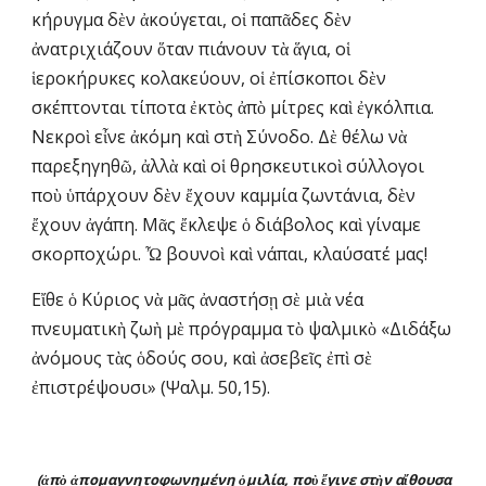
κήρυγμα δὲν ἀκούγεται, οἱ παπᾶδες δὲν 
ἀνατριχιάζουν ὅταν πιάνουν τὰ ἅγια, οἱ 
ἱεροκήρυκες κολακεύουν, οἱ ἐπίσκοποι δὲν 
σκέπτονται τίποτα ἐκτὸς ἀπὸ μίτρες καὶ ἐγκόλπια. 
Νεκροὶ εἶνε ἀκόμη καὶ στὴ Σύνοδο. Δὲ θέλω νὰ 
παρεξηγηθῶ, ἀλλὰ καὶ οἱ θρησκευτικοὶ σύλλογοι 
ποὺ ὑπάρχουν δὲν ἔχουν καμμία ζωντάνια, δὲν 
ἔχουν ἀγάπη. Μᾶς ἔκλεψε ὁ διάβολος καὶ γίναμε 
σκορποχώρι. Ὦ βουνοὶ καὶ νάπαι, κλαύσατέ μας!
Εἴθε ὁ Κύριος νὰ μᾶς ἀναστήσῃ σὲ μιὰ νέα 
πνευματικὴ ζωὴ μὲ πρόγραμμα τὸ ψαλμικὸ «Διδάξω 
ἀνόμους τὰς ὁδούς σου, καὶ ἀσεβεῖς ἐπὶ σὲ 
ἐπιστρέψουσι» (Ψαλμ. 50,15).
(ἀπὸ ἀπομαγνητοφωνημένη ὁμιλία, ποὺ ἔγινε στὴν αἴθουσα 