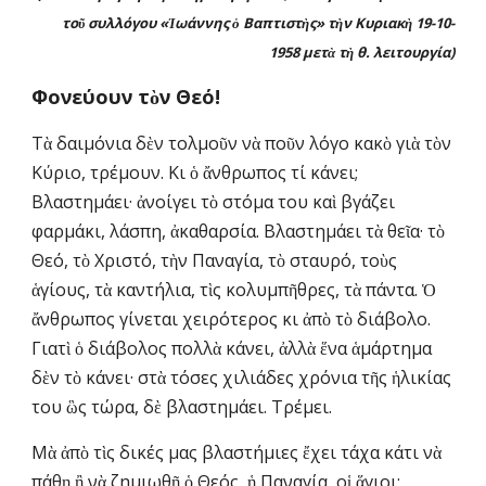
τοῦ συλλόγου «Ἰωάννης ὁ Βαπτιστὴς» τὴν Κυριακὴ 19-10-
1958 μετὰ τὴ θ. λειτουργία)
Φονεύουν τὸν Θεό!
Τὰ δαιμόνια δὲν τολμοῦν νὰ ποῦν λόγο κακὸ γιὰ τὸν 
Κύριο, τρέμουν. Κι ὁ ἄνθρωπος τί κάνει; 
Βλαστημάει· ἀνοίγει τὸ στόμα του καὶ βγάζει 
φαρμάκι, λάσπη, ἀκαθαρσία. Βλαστημάει τὰ θεῖα· τὸ 
Θεό, τὸ Χριστό, τὴν Παναγία, τὸ σταυρό, τοὺς 
ἁγίους, τὰ καντήλια, τὶς κολυμπῆθρες, τὰ πάντα. Ὁ 
ἄνθρωπος γίνεται χειρότερος κι ἀπὸ τὸ διάβολο. 
Γιατὶ ὁ διάβολος πολλὰ κάνει, ἀλλὰ ἕνα ἁμάρτημα 
δὲν τὸ κάνει· στὰ τόσες χιλιάδες χρόνια τῆς ἡλικίας 
του ὣς τώρα, δὲ βλαστημάει. Τρέμει.
Μὰ ἀπὸ τὶς δικές μας βλαστήμιες ἔχει τάχα κάτι νὰ 
πάθῃ ἢ νὰ ζημιωθῇ ὁ Θεός, ἡ Παναγία, οἱ ἅγιοι; 