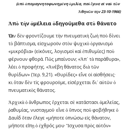
(ἀπὸ ἀπομαγνητοφωνημένη ὁμιλία, ποὺ ἔγινε σὲ ναὸ τῶν 
Ἀθηνῶν τὴν 23-10-1966)
Ἀπὸ τὴν ἀμέλεια ὁδηγούμεθα στὸ θάνατο
Ὅταν δὲν φροντίζουμε τὴν πνευματικὴ ζωὴ ποὺ δίνει 
τὸ βάπτισμα, εἰσχωροῦν στὸν ψυχικὸ ὀργανισμὸ 
«μικρόβια» (εἰκόνες, λογισμοὶ καὶ ἐπιθυμίες) ποὺ 
φέρνουν φθορά. Πῶς μπαίνουν; «Ἀπ᾽ τὰ παράθυρα», 
λέει ὁ προφήτης. «Ἀνέβη θάνατος διὰ τῶν 
θυρίδων» (Ἰερ. 9,21). «Θυρίδες» εἶνε οἱ αἰσθήσεις· 
κι ὅταν δὲν τὶς φρουροῦμε, εἰσέρχεται δι᾿ αὐτῶν ὁ 
πνευματικὸς θάνατος.
Ἀρχικὰ ὁ ἄνθρωπος ἔρχεται σὲ κατάστασι ἀμελείας, 
ῥαθυμίας, νυσταγμοῦ· εἶνε ὁ ὕπνος ποὺ φοβήθηκε ὁ 
Δαυῒδ ὅταν ἔλεγε «μήποτε ὑπνώσω εἰς θάνατον, 
μήποτε εἴπῃ ὁ ἐχθρός μου· Ἴσχυσα πρὸς αὐτόν» 