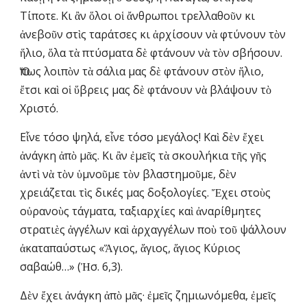
Τίποτε. Κι ἂν ὅλοι οἱ ἄνθρωποι τρελλαθοῦν κι 
ἀνεβοῦν στὶς ταράτσες κι ἀρχίσουν νὰ φτύνουν τὸν 
ἥλιο, ὅλα τὰ πτύσματα δὲ φτάνουν νὰ τὸν σβήσουν. 
Ὅπως λοιπὸν τὰ σάλια μας δὲ φτάνουν στὸν ἥλιο, 
ἔτσι καὶ οἱ ὕβρεις μας δὲ φτάνουν νὰ βλάψουν τὸ 
Χριστό.
Εἶνε τόσο ψηλά, εἶνε τόσο μεγάλος! Καὶ δὲν ἔχει 
ἀνάγκη ἀπὸ μᾶς. Κι ἂν ἐμεῖς τὰ σκουλήκια τῆς γῆς 
ἀντὶ νὰ τὸν ὑμνοῦμε τὸν βλαστημοῦμε, δὲν 
χρειάζεται τὶς δικές μας δοξολογίες. Ἔχει στοὺς 
οὐρανοὺς τάγματα, ταξιαρχίες καὶ ἀναρίθμητες 
στρατιὲς ἀγγέλων καὶ ἀρχαγγέλων ποὺ τοῦ ψάλλουν 
ἀκαταπαύστως «Ἅγιος, ἅγιος, ἅγιος Κύριος 
σαβαώθ…» (Ἠσ. 6,3).
Δὲν ἔχει ἀνάγκη ἀπὸ μᾶς· ἐμεῖς ζημιωνόμεθα, ἐμεῖς 