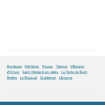
Bordeaux
Mérignac
Pessac
Talence
Villenave
d'Ornon
Saint-Medard-en-Jalles
La Teste de Buch
Bègles
Le Bouscat
Gradignan
Libourne