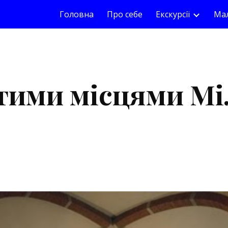
Головна
Про себе
Екскурсії
Мал
ip to main content
Skip to navigat
тими місцями Мі