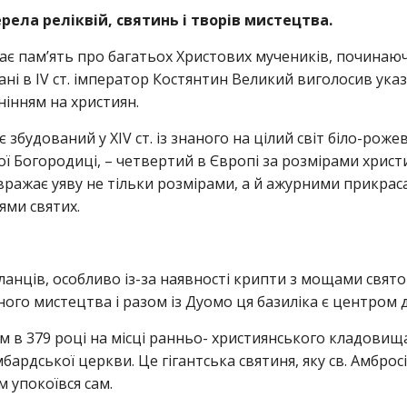
рела реліквій, святинь і творів мистецтва.
ігає пам’ять про багатьох Христових мучеників, починаюч
лані в ІV ст. імператор Костянтин Великий виголосив ук
нінням на християн.
будований у ХІV ст. із знаного на цілий світ біло-роже
ої Богородиці, – четвертий в Європі за розмірами христ
н вражає уяву не тільки розмірами, а й ажурними прикра
ями святих.
анців, особливо із-за наявності крипти з мощами свято
ьного мистецтва і разом із Дуомо ця базиліка є центром 
в 379 році на місці ранньо- християнського кладовища 
мбардської церкви.
Це гігантська святиня, яку св. Амброс
м упокоївся сам.