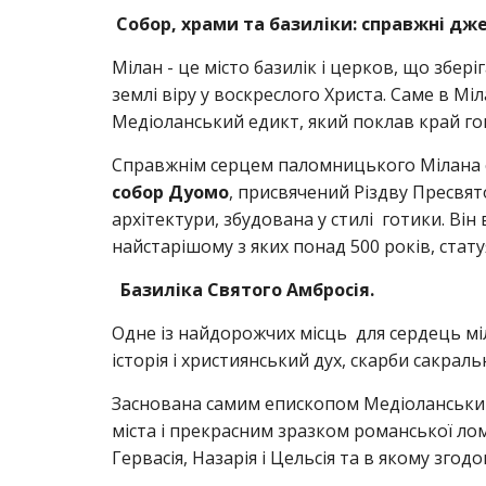
Собор, храми та базиліки: справжні дже
Мілан - це місто базилік і церков, що збер
землі віру у воскреслого Христа. Саме в Мі
Медіоланський едикт, який поклав край го
Справжнім серцем паломницького Мілана є з
собор Дуомо
, присвячений Різдву Пресвят
архітектури, збудована у стилі готики. Ві
найстарішому з яких понад 500 років, стату
Базиліка Святого Амбросія.
Одне із найдорожчих місць для сердець міл
історія і християнський дух, скарби сакрал
Заснована самим епископом Медіоланським 
міста і прекрасним зразком романської ло
Гервасія, Назарія і Цельсія та в якому згодо