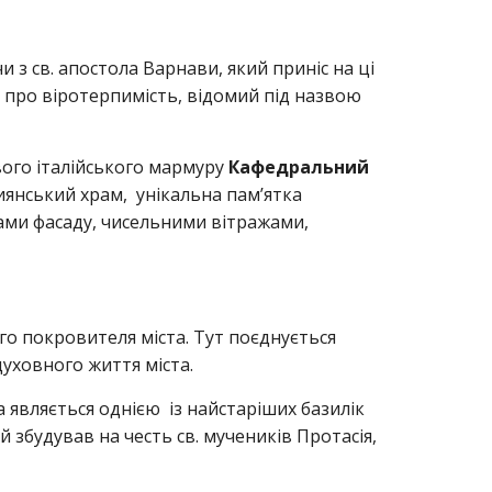
и з св. апостола Варнави, який приніс на ці
аз про віротерпимість, відомий під назвою
вого італійського мармуру
Кафедральний
иянський храм, унікальна пам’ятка
сами фасаду, чисельними вітражами,
го покровителя міста. Тут поєднується
духовного життя міста.
являється однією із найстаріших базилік
ій збудував на честь св. мучеників Протасія,