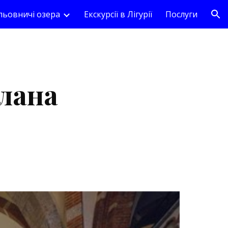
ьовничі озера
Екскурсії в Лігурії
Послуги
ion
лана