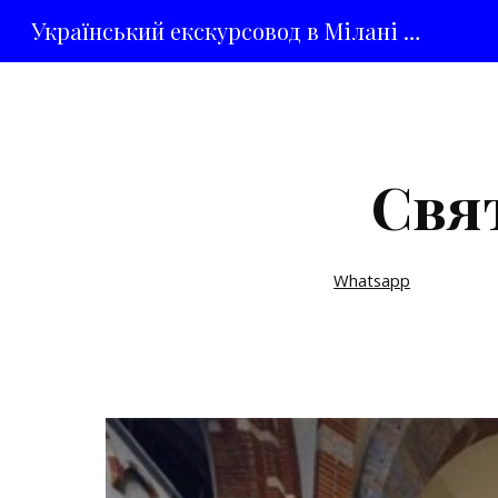
Український екскурсовод в Мілані Орися Максимюк
Sk
Свя
Whatsapp