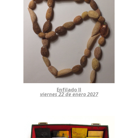
Enfilado II
viernes
22
de
enero
2027