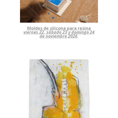
M
oldes de silicona para resina
viernes 2
2
, sábado 2
3
y domingo 2
4
de
noviembre
2026