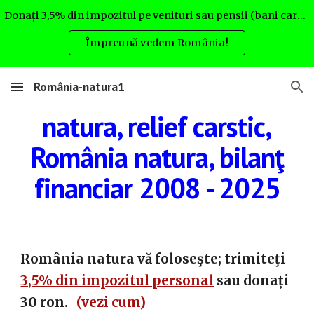
Donați 3,5% din impozitul pe venituri sau pensii (bani care altfel nu rămân la Dvs.) pentru România natura. Uite cum:
Skip to main content
Skip to navigation
Împreună vedem România!
România-natura1
natura, relief carstic
,
România natura, bilanţ
financiar 2008 - 2025
România natura vă foloseşte; trimiteţi
3,5% din impozitul personal
sau donați
30 ron.
(vezi cum)