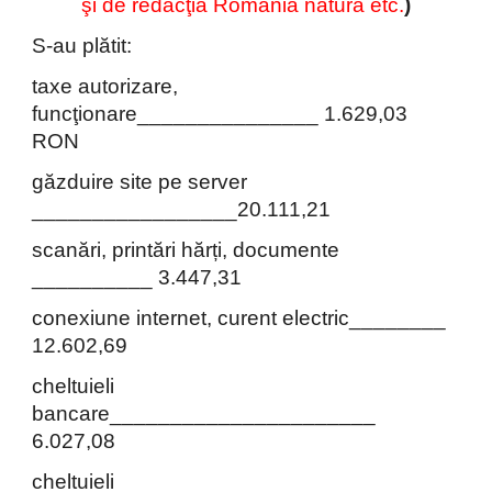
şi de redacţia România natura etc.
)
S-au plătit:
taxe autorizare,
funcţionare_______________ 1.629,03
RON
găzduire site pe server
_________________20.111,21
scanări, printări hărți, documente
__________ 3.447,31
conexiune internet, curent electric________
12.
602
,69
cheltuieli
bancare______________________
6.027,08
cheltuieli