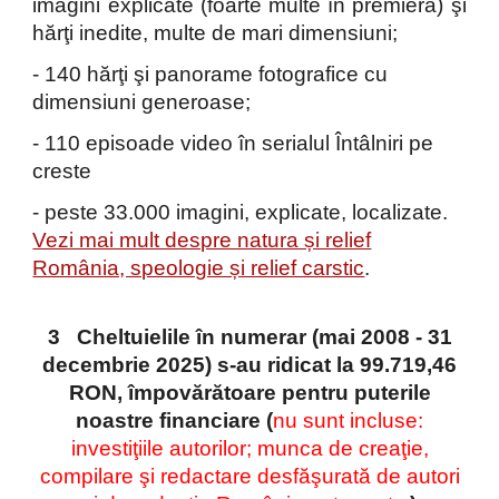
imagini explicate (foarte multe în premieră) şi
hărţi inedite, multe de mari dimensiuni;
- 140 hărţi şi panorame fotografice cu
dimensiuni generoase;
-
110
episoade video în serialul Întâlniri pe
creste
- peste 33.000 imagini, explicate, localizate.
Vezi mai mult despre natura și relief
România, speologie și relief carstic
.
3 Cheltuielile în numerar (mai 2008 - 31
decembrie 2025) s-au ridicat la 99.719,46
RON, împovărătoare pentru puterile
noastre financiare (
nu sunt incluse:
investiţiile autorilor; munca de creaţie,
compilare şi redactare desfăşurată de autori