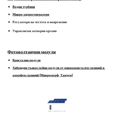
Водни турбини
Микро хидрогенератори
Регулатори на честота и напрежение 
Управляеми затворни органи
Фотоволтаични модули
Кристални модули
Хибридни тънкослойни модули от микрокристален силиций и 
аморфен силиций (Микроморф, Тандем)