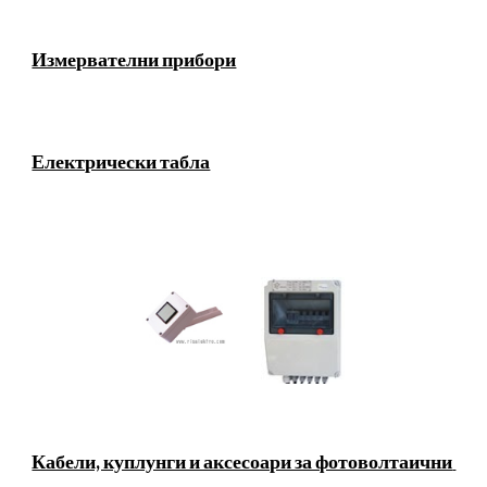
Измервателни прибори
Електрически табла
Кабели, куплунги и аксесоари за фотоволтаични 