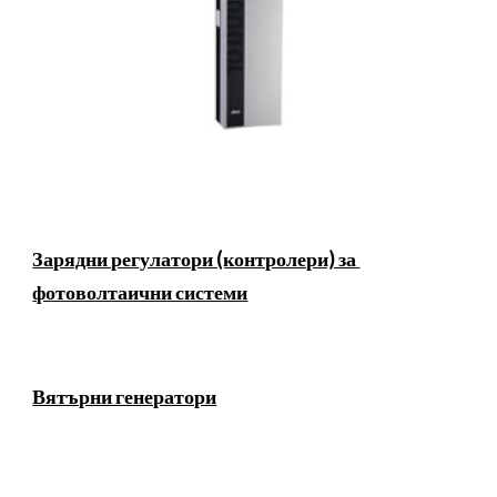
Зарядни регулатори (контролери) за 
фотоволтаични системи
Вятърни генератори