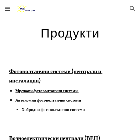
Skip to main content
Skip to navigation
Продукти
Фотоволтаични системи (централи и 
инсталации)
Мрежови фотоволтаични системи
Автономни фотоволтаични системи
Хибридни фотоволтаични системи
Водноелектрически централи (ВЕЦ)