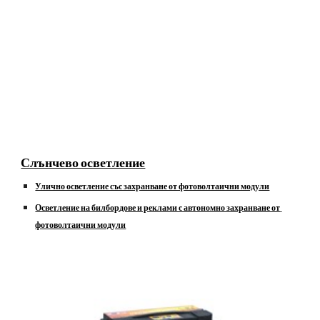
Слънчево осветление
Улично осветление със захранване от фотоволтаични модули
Осветление на билбордове и реклами с автономно захранване от 
фотоволтаични модули