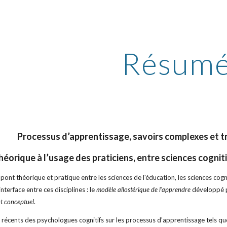
ip to main content
Skip to navigat
Résum
Processus d’apprentissage, savoirs complexes et tr
éorique à l’usage des praticiens, entre sciences cognit
 pont théorique et pratique entre les sciences de l'éducation, les sciences cog
nterface entre ces disciplines : le
modèle allostérique de l'apprendre
développé pa
t conceptuel
.
x récents des psychologues cognitifs sur les processus d'apprentissage tels qu