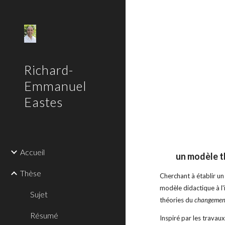
Sk
Richard-
Emmanuel
Eastes
Accueil
un modèle th
Thèse
Cherchant à établir un
modèle didactique à l'i
Sujet
théories du
changemen
Résumé
Inspiré par les travau