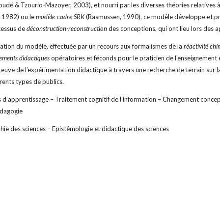
udé & Tzourio-Mazoyer, 2003), et nourri par les diverses théories relatives à l
 1982) ou le
modèle-cadre SRK
(Rasmussen, 1990), ce modèle développe et pré
cessus de
déconstruction-reconstruction
des conceptions, qui ont lieu lors des
sation du modèle, effectuée par un recours aux formalismes de la
réactivité ch
ements didactiques
opératoires et féconds pour le praticien de l'enseignement
preuve de l’expérimentation didactique à travers une recherche de terrain sur l
rents types de publics.
d’apprentissage – Traitement cognitif de l’information – Changement conceptu
édagogie
hie des sciences – Epistémologie et didactique des sciences