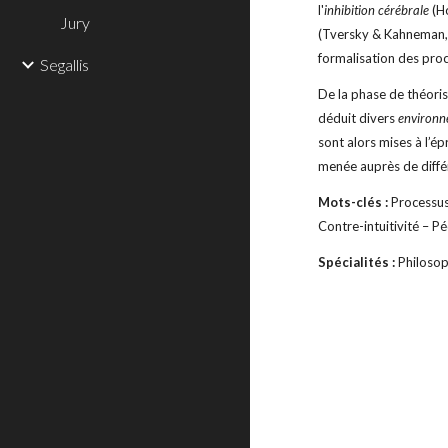
l'
inhibition cérébrale
(Ho
Jury
(Tversky & Kahneman,
formalisation des pro
Segallis
De la phase de théori
déduit divers
environn
sont alors mises à l’é
menée auprès de diffé
Mots-clés :
Processus 
Contre-intuitivité – P
Spécialités :
Philosop