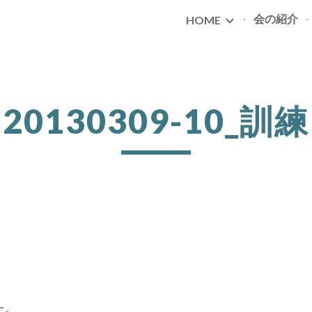
会の紹介
HOME
ip to main content
Skip to navigat
20130309-10_訓練
た。