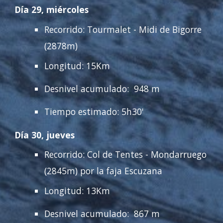
Día 29, miércoles
Recorrido:
Tourmalet
-
Midi de Bigorre
(
2878
m)
Longitud: 15Km
Desnivel acumulado: 948 m
Tiempo estimado: 5
h30'
Día 30, jueves
Recorrido: Col de Tentes -
Mondarruego
(
2845
m)
por la faja Escuzana
Longitud:
13
Km
Desnivel acumulado: 867 m