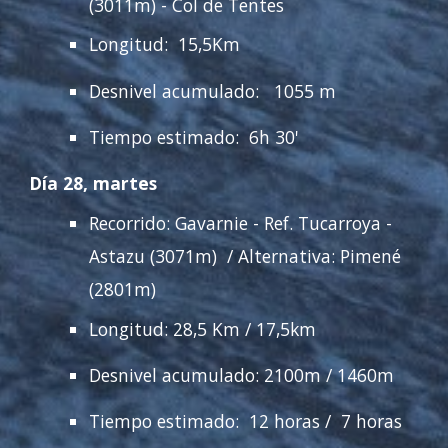
(3
011
m) -
Col de Tentes
Longitud: 15,5Km
Desnivel acumulado: 10
55
m
Tiempo estimado:
6
h 30
'
Día 28, martes
Recorrido:
Gavarnie
- Ref. Tucarroya -
Astazu
(30
71
m) / Alternativa: Pimené
(2801m)
Longitud: 28,5 Km / 17,5km
Desnivel acumulado: 2100m / 1460m
Tiempo estimado: 12
horas
/ 7
hor
as