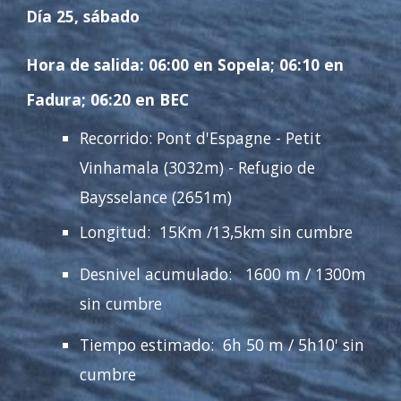
Día
25, sábado
Hora de salida: 0
6
:00 en Sopela; 0
6
:10 en
Fadura; 0
6
:20 en BEC
Recorrido:
Pont d'Espagne
-
Petit
Vinhamala
(
3032
m) -
Refugio de
Baysselance (2651m)
Longitud: 1
5
Km /13,5km sin cumbre
Desnivel acumulado: 1
6
00 m
/ 1300m
sin cumbre
Tiempo estimado:
6
h
50
m / 5h1
0
' sin
cumbre