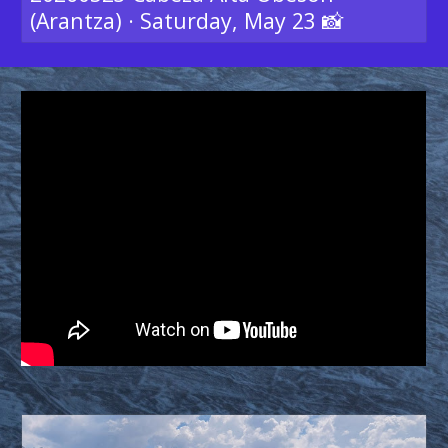
(Arantza) · Saturday, May 23 📸