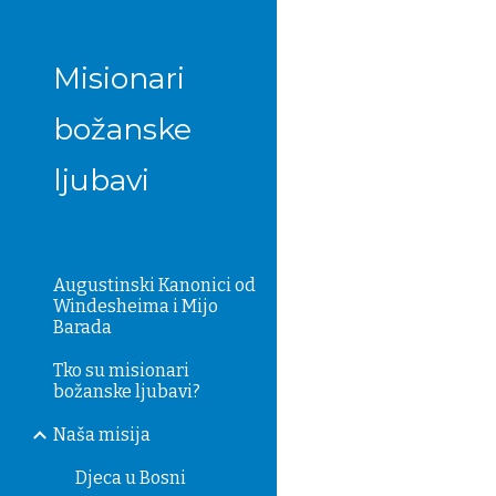
Sk
Misionari
božanske
ljubavi
Augustinski Kanonici od
Windesheima i Mijo
Barada
Tko su misionari
božanske ljubavi?
Naša misija
Djeca u Bosni