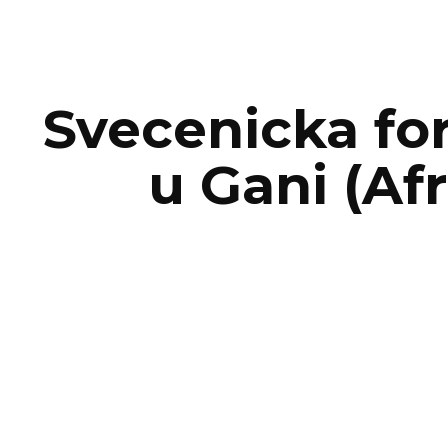
ip to main content
Skip to navigat
Svecenicka for
u Gani (Afr