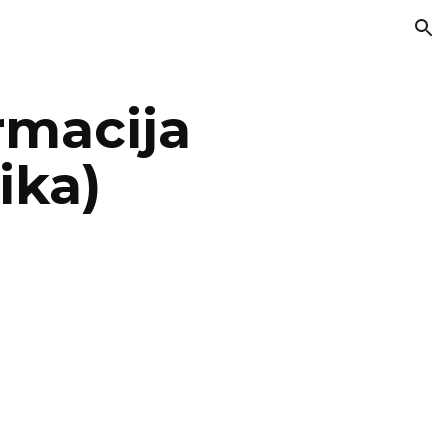
ion
macija 
ika)