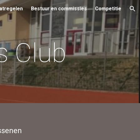
atregelen
Bestuur en commissies
Competitie
ion
s Club
assenen