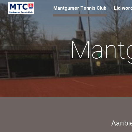
Mantgumer Tennis Club
Lid wor
Sk
Mantg
Aanbie