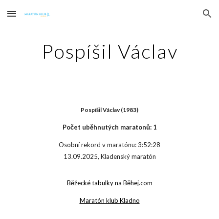
Skip to main content
Skip to navigation
Po
spíšil Václav
Po
spíšil Václav
(19
83
)
Počet uběhnutých maratonů:
1
Osobní rekord v maratónu:
3:52:28
1
3
.09.202
5
, Kladenský maratón
Běžecké tabulky na Běhej.com
Maratón klub Kladno