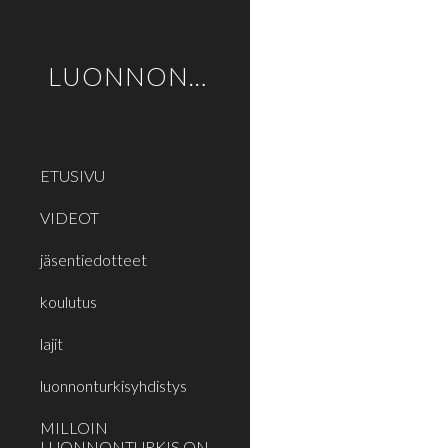
Sk
LUONNONTURKIS
ETUSIVU
VIDEOT
jäsentiedotteet
koulutus
lajit
luonnonturkisyhdistys
MILLOIN
LUONNONTURKIS ON